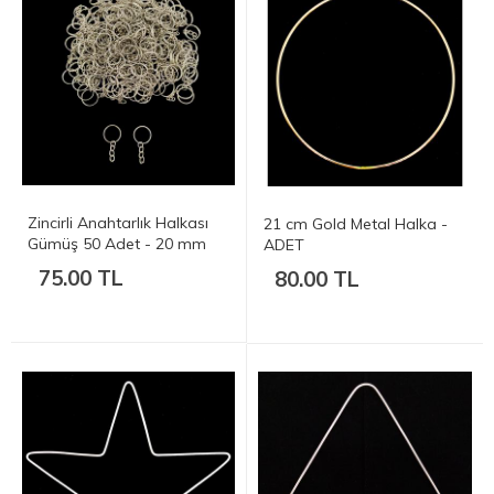
Zincirli Anahtarlık Halkası
21 cm Gold Metal Halka -
Gümüş 50 Adet - 20 mm
ADET
(2cm)
75.00 TL
80.00 TL