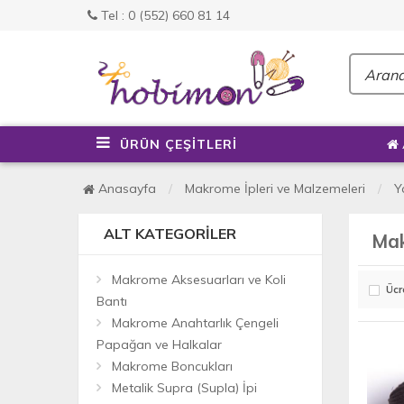
Tel : 0 (552) 660 81 14
ÜRÜN ÇEŞİTLERİ
Anasayfa
Makrome İpleri ve Malzemeleri
Y
ALT KATEGORILER
Mak
Makrome Aksesuarları ve Koli
Ücr
Bantı
Makrome Anahtarlık Çengeli
Papağan ve Halkalar
Makrome Boncukları
Metalik Supra (Supla) İpi