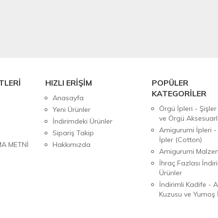
TLERİ
HIZLI ERİŞİM
POPÜLER
KATEGORİLER
Anasayfa
Örgü İpleri - Şişler
Yeni Ürünler
ve Örgü Aksesuarl
İndirimdeki Ürünler
Amigurumi İpleri -
Sipariş Takip
İpler (Cotton)
MA METNİ
Hakkımızda
Amigurumi Malzem
İhraç Fazlası İndiri
Ürünler
İndirimli Kadife - 
Kuzusu ve Yumoş İ