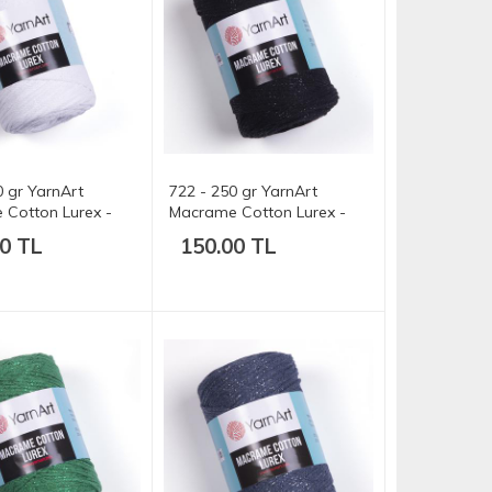
0 gr YarnArt
722 - 250 gr YarnArt
Cotton Lurex -
Macrame Cotton Lurex -
205 mt.
0 TL
150.00 TL