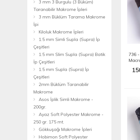
3 mm 3 Burgulu (3 Büküm)
Taranabilir Makrome İpleri
3 mm Büklüm Tarama Makrome
İpi
Kiloluk Makrome İpleri
1.5 mm Simli Supla (Supra) İp
Çeşitleri
1.5 mm Slim Supla (Supra) Batik
736 -
Macr
İp Çeşitleri
205 m
15
1.5 mm Supla (Supra) İp
Çeşitleri
2mm Büklüm Taranabilir
Makrome
Asos İplik Simli Makrome -
200gr.
Ayaz Soft Polyester Makrome -
250 gr. 175 mt.
Gökkuşağı Makrome İpleri
Hobimon Soft Polyester