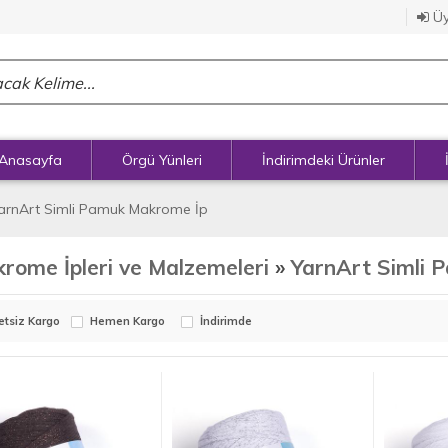
Üy
Anasayfa
Örgü Yünleri
İndirimdeki Ürünler
arnArt Simli Pamuk Makrome İp
rome İpleri ve Malzemeleri
»
YarnArt Simli 
etsiz Kargo
Hemen Kargo
İndirimde