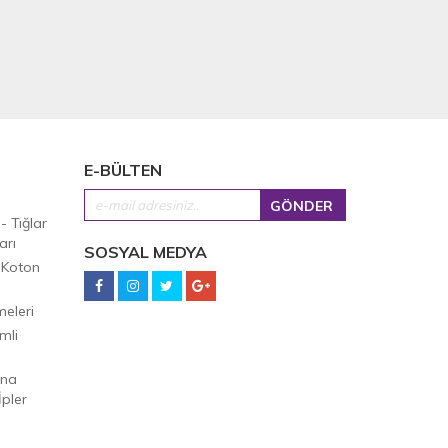
E-BÜLTEN
 - Tığlar
arı
SOSYAL MEDYA
 Koton
eleri
mli
Ana
pler