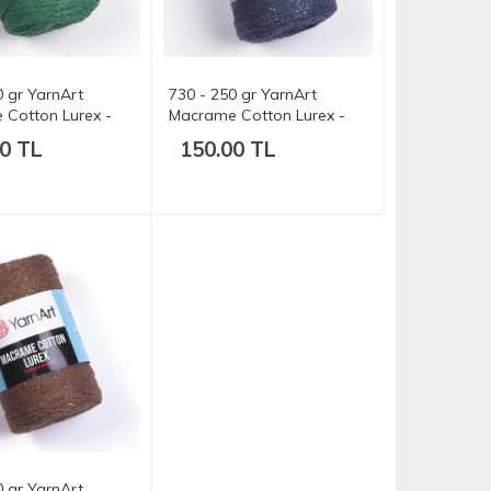
0 gr YarnArt
730 - 250 gr YarnArt
Cotton Lurex -
Macrame Cotton Lurex -
205 mt.
0 TL
150.00 TL
0 gr YarnArt