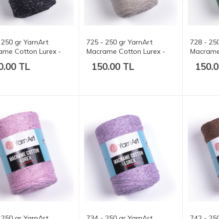
 250 gr YarnArt
725 - 250 gr YarnArt
728 - 25
ame Cotton Lurex -
Macrame Cotton Lurex -
Macrame 
t.
205 mt.
205 mt.
0.00 TL
150.00 TL
150.0
 250 gr YarnArt
734 - 250 gr YarnArt
742 - 25