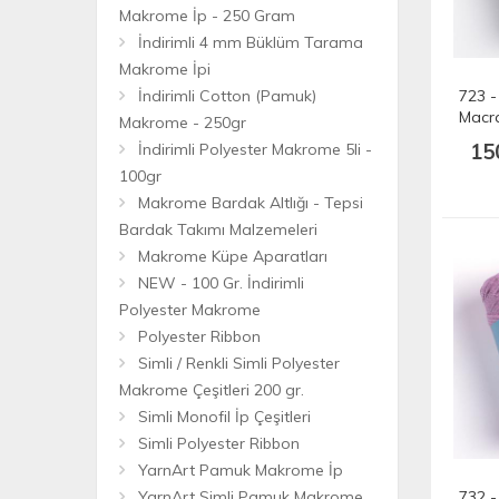
Makrome İp - 250 Gram
İndirimli 4 mm Büklüm Tarama
Makrome İpi
İndirimli Cotton (Pamuk)
723 -
Macr
Makrome - 250gr
205 m
15
İndirimli Polyester Makrome 5li -
100gr
Makrome Bardak Altlığı - Tepsi
Bardak Takımı Malzemeleri
Makrome Küpe Aparatları
NEW - 100 Gr. İndirimli
Polyester Makrome
Polyester Ribbon
Simli / Renkli Simli Polyester
Makrome Çeşitleri 200 gr.
Simli Monofil İp Çeşitleri
Simli Polyester Ribbon
YarnArt Pamuk Makrome İp
YarnArt Simli Pamuk Makrome
732 -