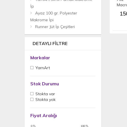
Macr
İp
205 m
15
Ayaz 100 gr. Polyester
Makrome İpi
Runner Jüt İp Çeşitleri
DETAYLI FILTRE
Markalar
YarnArt
Stok Durumu
Stokta var
Stokta yok
Fiyat Aralığı
0
TL
100
TL