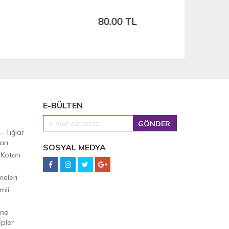
80.00 TL
80.00 
E-BÜLTEN
 - Tığlar
arı
SOSYAL MEDYA
 Koton
eleri
mli
Ana
pler