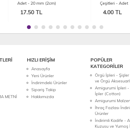
 - 20 mm (2cm)
Çeşitleri - Adet
.50 TL
4.00 TL
TLERİ
HIZLI ERİŞİM
POPÜLER
KATEGORİLER
Anasayfa
Örgü İpleri - Şişler
Yeni Ürünler
ve Örgü Aksesuarl
İndirimdeki Ürünler
Amigurumi İpleri -
Sipariş Takip
İpler (Cotton)
MA METNİ
Hakkımızda
Amigurumi Malzem
İhraç Fazlası İndiri
Ürünler
İndirimli Kadife - 
Kuzusu ve Yumoş İ