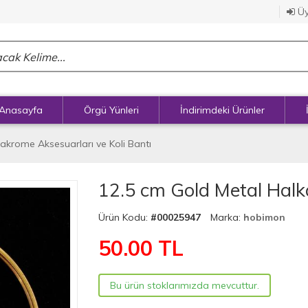
Üy
Anasayfa
Örgü Yünleri
İndirimdeki Ürünler
akrome Aksesuarları ve Koli Bantı
12.5 cm Gold Metal Hal
Ürün Kodu:
#00025947
Marka:
hobimon
50.00
TL
Bu ürün stoklarımızda mevcuttur.