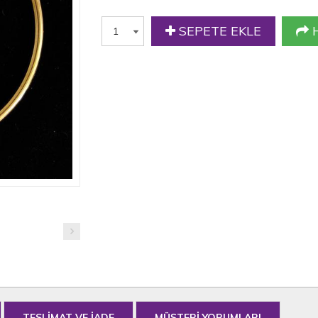
SEPETE EKLE
H
TESLİMAT VE İADE
MÜŞTERİ YORUMLARI