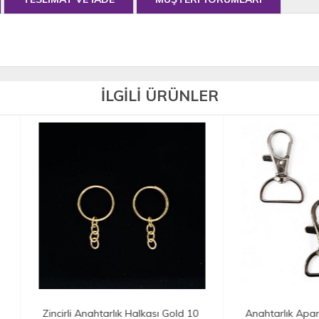
İLGİLİ ÜRÜNLER
irli Anahtarlık Halkası Gold 10
Anahtarlık Aparatı (Papağan