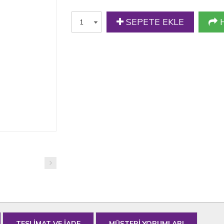
SEPETE EKLE
H
TESLİMAT VE İADE
MÜŞTERİ YORUMLARI