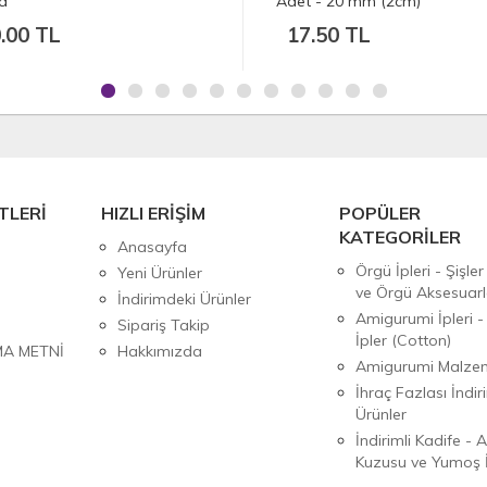
Adet - 20 mm (2cm)
Çeşitleri - Adet
17.50 TL
4.00 TL
TLERİ
HIZLI ERİŞİM
POPÜLER
KATEGORİLER
Anasayfa
Örgü İpleri - Şişler
Yeni Ürünler
ve Örgü Aksesuarl
İndirimdeki Ürünler
Amigurumi İpleri -
Sipariş Takip
İpler (Cotton)
MA METNİ
Hakkımızda
Amigurumi Malzem
İhraç Fazlası İndiri
Ürünler
İndirimli Kadife - 
Kuzusu ve Yumoş İ