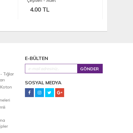
ADET
80.00 TL
50.
E-BÜLTEN
 - Tığlar
arı
SOSYAL MEDYA
 Koton
eleri
mli
Ana
pler