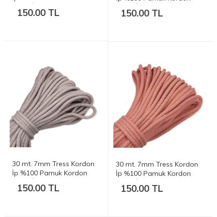
Supla İp - Açık Gri 420-450
Supla İp - Gri 420-450 gr.
150.00 TL
150.00 TL
gr.
30 mt. 7mm Tress Kordon
30 mt. 7mm Tress Kordon
İp %100 Pamuk Kordon
İp %100 Pamuk Kordon
Supla İp - Bej 420-450 gr.
Supla İp - Yavruağzı 420-
150.00 TL
150.00 TL
450 gr.