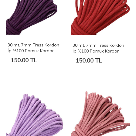
30 mt. 7mm Tress Kordon
30 mt. 7mm Tress Kordon
İp %100 Pamuk Kordon
İp %100 Pamuk Kordon
Supla İp - Koyu Mor 420-
Supla İp - Kırmızı 420-450
150.00 TL
150.00 TL
450 gr.
gr.