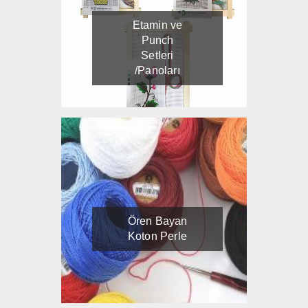
Etamin ve
Punch
Setleri
/Panoları
Ören Bayan
Koton Perle