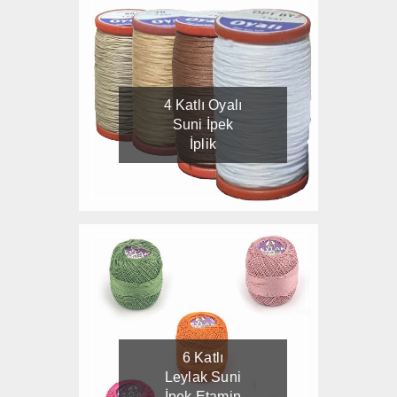
4 Katlı Oyalı
Suni İpek
İplik
6 Katlı
Leylak Suni
İpek Etamin