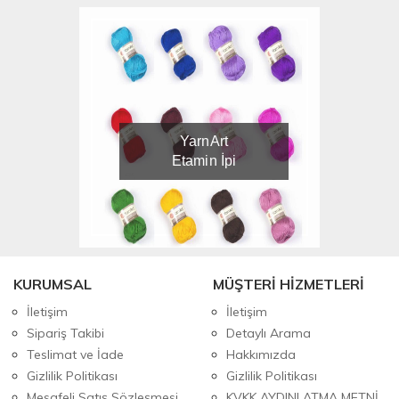
YarnArt
Etamin İpi
KURUMSAL
MÜŞTERİ HİZMETLERİ
İletişim
İletişim
Sipariş Takibi
Detaylı Arama
Teslimat ve İade
Hakkımızda
Gizlilik Politikası
Gizlilik Politikası
Mesafeli Satış Sözleşmesi
KVKK AYDINLATMA METNİ