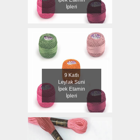
İpleri
9 Katlı
Leylak Suni
İpek Etamin
İpleri