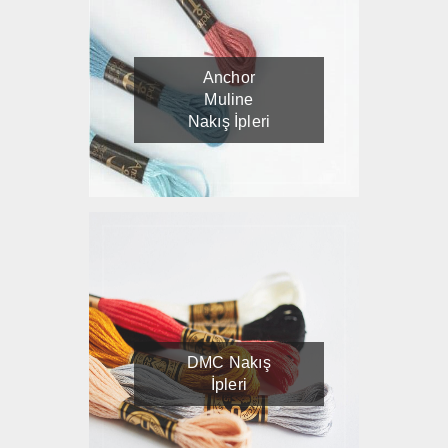
Anchor
Muline
Nakış İpleri
DMC Nakış
İpleri