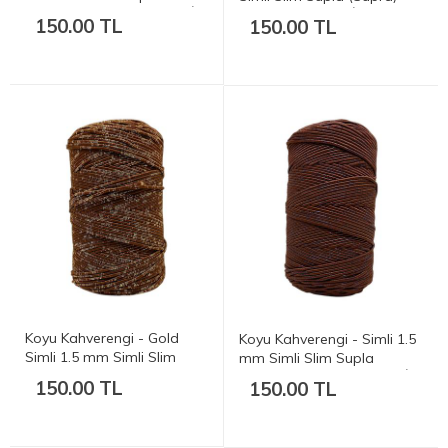
(Supra) Çanta ve Runner İpi
Çanta ve Runner İpi - 180-
150.00 TL
150.00 TL
- 180-200 gr. 200 mt.
200 gr. 200 mt.
Koyu Kahverengi - Gold
Koyu Kahverengi - Simli 1.5
Simli 1.5 mm Simli Slim
mm Simli Slim Supla
Supla (Supra) Çanta ve
(Supra) Çanta ve Runner İpi
150.00 TL
150.00 TL
Runner İpi - 180-200 gr. 200
- 180-200 gr. 200 mt.
mt.