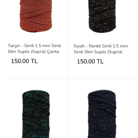
Tarçın - Simli 1.5 mm Simli
Siyah - Renkli Simli 1.5 mm
Slim Supla (Supra) Çanta
Simli Slim Supla (Supra)
ve Runner İpi - 180-200 gr.
Çanta ve Runner İpi - 180-
150.00 TL
150.00 TL
200 mt.
200 gr. 200 mt.