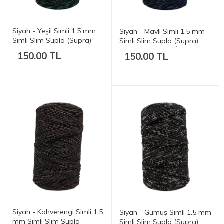
Siyah - Yeşil Simli 1.5 mm
Siyah - Mavli Simli 1.5 mm
Simli Slim Supla (Supra)
Simli Slim Supla (Supra)
Çanta ve Runner İpi - 180-
Çanta ve Runner İpi - 180-
150.00 TL
150.00 TL
200 gr. 200 mt.
200 gr. 200 mt.
Siyah - Kahverengi Simli 1.5
Siyah - Gümüş Simli 1.5 mm
mm Simli Slim Supla
Simli Slim Supla (Supra)