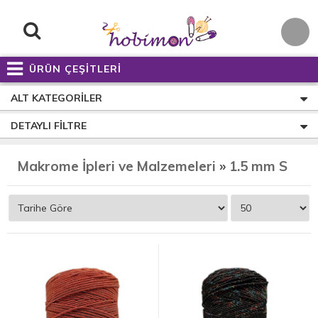
ÜRÜN ÇEŞİTLERİ
ALT KATEGORILER
DETAYLI FILTRE
Makrome İpleri ve Malzemeleri
»
1.5 mm Simli Supla (Supra) İp Çeşitleri