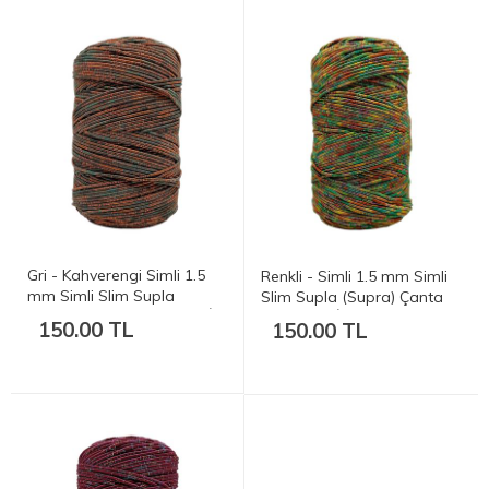
Gri - Kahverengi Simli 1.5
Renkli - Simli 1.5 mm Simli
mm Simli Slim Supla
Slim Supla (Supra) Çanta
(Supra) Çanta ve Runner İpi
ve Runner İpi - 180-200 gr.
150.00 TL
150.00 TL
- 180-200 gr. 200 mt.
200 mt.