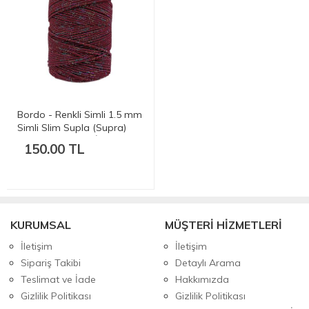
Bordo - Renkli Simli 1.5 mm
Simli Slim Supla (Supra)
Çanta ve Runner İpi - 180-
150.00 TL
200 gr. 200 mt.
KURUMSAL
MÜŞTERİ HİZMETLERİ
İletişim
İletişim
Sipariş Takibi
Detaylı Arama
Teslimat ve İade
Hakkımızda
Gizlilik Politikası
Gizlilik Politikası