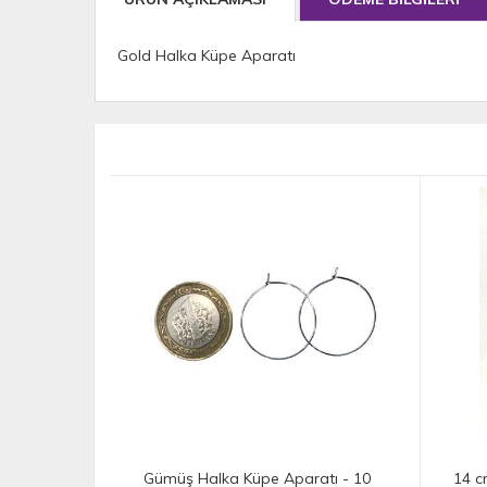
Gold Halka Küpe Aparatı
ratı - 10
14 cm Ahşap Görünümlü Plastik
Zinc