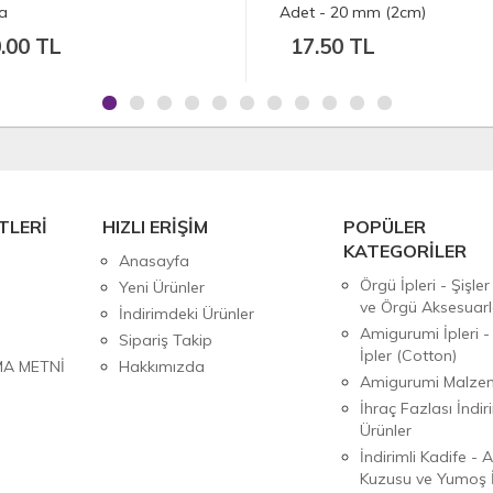
t - 20 mm (2cm)
Çeşitleri - Adet
7.50 TL
4.00 TL
TLERİ
HIZLI ERİŞİM
POPÜLER
KATEGORİLER
Anasayfa
Örgü İpleri - Şişler
Yeni Ürünler
ve Örgü Aksesuarl
İndirimdeki Ürünler
Amigurumi İpleri -
Sipariş Takip
İpler (Cotton)
MA METNİ
Hakkımızda
Amigurumi Malzem
İhraç Fazlası İndiri
Ürünler
İndirimli Kadife - 
Kuzusu ve Yumoş İ