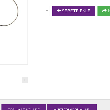
SEPETE EKLE
H
TESLİMAT VE İADE
MÜŞTERİ YORUMLARI