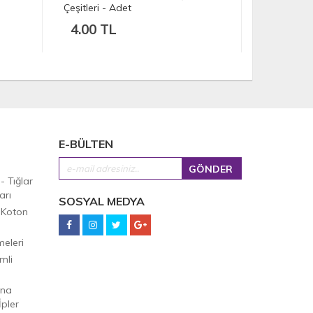
80.00 TL
80.00 
E-BÜLTEN
 - Tığlar
arı
SOSYAL MEDYA
 Koton
eleri
mli
Ana
pler