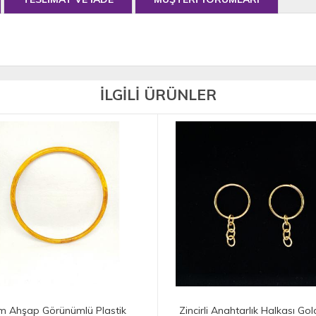
İLGİLİ ÜRÜNLER
irli Anahtarlık Halkası Gold 10
Anahtarlık Aparatı (Papağan