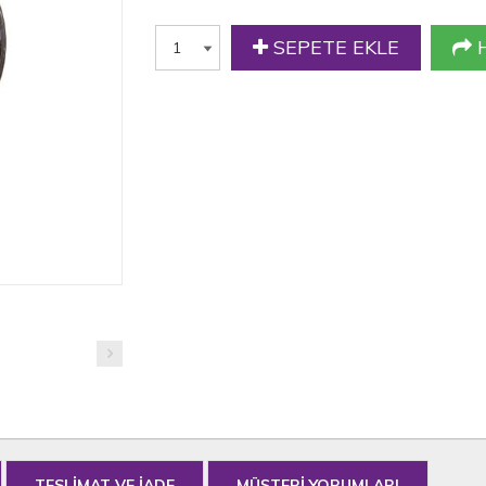
SEPETE EKLE
H
TESLİMAT VE İADE
MÜŞTERİ YORUMLARI