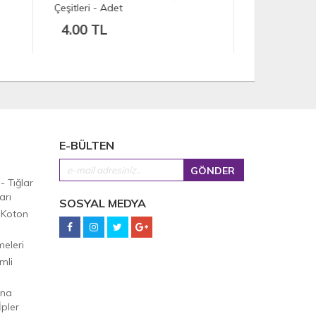
80.00 TL
80.00 
E-BÜLTEN
 - Tığlar
arı
SOSYAL MEDYA
 Koton
eleri
mli
Ana
pler