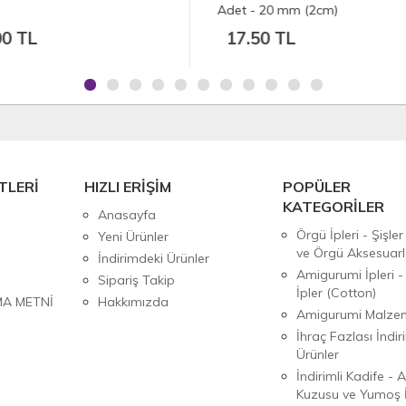
 - 20 mm (2cm)
Çeşitleri - Adet
.50 TL
4.00 TL
TLERİ
HIZLI ERİŞİM
POPÜLER
KATEGORİLER
Anasayfa
Örgü İpleri - Şişler
Yeni Ürünler
ve Örgü Aksesuarl
İndirimdeki Ürünler
Amigurumi İpleri -
Sipariş Takip
İpler (Cotton)
MA METNİ
Hakkımızda
Amigurumi Malzem
İhraç Fazlası İndiri
Ürünler
İndirimli Kadife - 
Kuzusu ve Yumoş İ