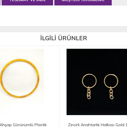
İLGİLİ ÜRÜNLER
irli Anahtarlık Halkası Gold 10
Anahtarlık Aparatı (Papağan