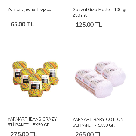
Yarnart Jeans Tropical
Gazzal Giza Matte - 100 gr.
250 mt.
65.00 TL
125.00 TL
YARNART JEANS CRAZY
YARNART BABY COTTON
5'Lİ PAKET - 5X50 GR.
5'Lİ PAKET - 5X50 GR.
275.00 TL
265.00 TL