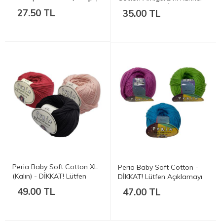
%100 Cotton (Pamuk) - 50
ve Punc (Panç) İpi 100 gr
27.50 TL
35.00 TL
gr. 135 mt.
Peria Baby Soft Cotton XL
Peria Baby Soft Cotton -
(Kalın) - DİKKAT! Lütfen
DİKKAT! Lütfen Açıklamayı
Açıklamayı Okuyun - 50 gr.
Okuyun - 50 gr. 140 mt.
49.00 TL
47.00 TL
110 mt.