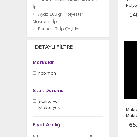
Polye
İp
175 m
14
Ayaz 100 gr. Polyester
Makrome İpi
Runner Jüt İp Çeşitleri
DETAYLI FILTRE
Markalar
hobimon
Stok Durumu
Stokta var
Stokta yok
Makr
Makr
65
Fiyat Aralığı
0
TL
100
TL