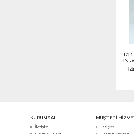
1251
Polye
175 m
14
KURUMSAL
MÜŞTERİ HİZME
İletişim
İletişim
Sipariş Takibi
Detaylı Arama