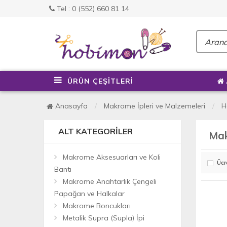
Tel : 0 (552) 660 81 14
ÜRÜN ÇEŞİTLERİ
Anasayfa
Makrome İpleri ve Malzemeleri
H
ALT KATEGORILER
Mak
Makrome Aksesuarları ve Koli
Ücr
Bantı
Makrome Anahtarlık Çengeli
Papağan ve Halkalar
Makrome Boncukları
Metalik Supra (Supla) İpi