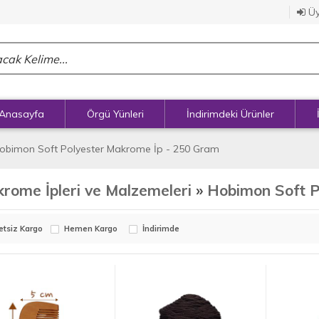
Üy
Anasayfa
Örgü Yünleri
İndirimdeki Ürünler
obimon Soft Polyester Makrome İp - 250 Gram
rome İpleri ve Malzemeleri
»
Hobimon Soft P
etsiz Kargo
Hemen Kargo
İndirimde