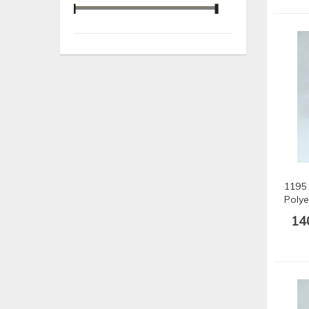
1195
Polye
175 m
14