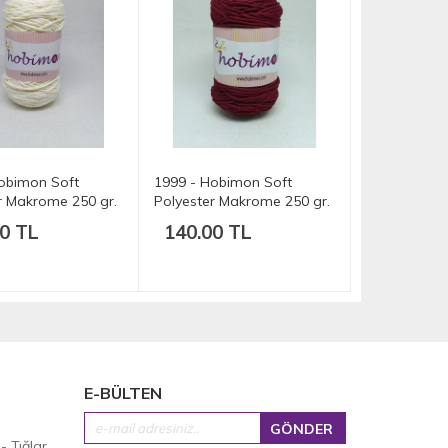
obimon Soft
1999 - Hobimon Soft
r Makrome 250 gr.
Polyester Makrome 250 gr.
175 mt.
0 TL
140.00 TL
E-BÜLTEN
 - Tığlar