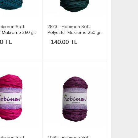
obimon Soft
2873 - Hobimon Soft
r Makrome 250 gr.
Polyester Makrome 250 gr.
175 mt.
0 TL
140.00 TL
obimon Soft
1060 - Hobimon Soft