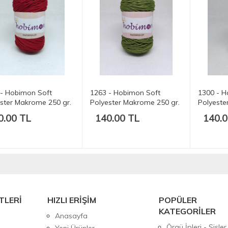
 - Hobimon Soft
1263 - Hobimon Soft
1300 - H
ster Makrome 250 gr.
Polyester Makrome 250 gr.
Polyeste
t.
175 mt.
175 mt.
0.00 TL
140.00 TL
140.0
TLERİ
HIZLI ERİŞİM
POPÜLER
KATEGORİLER
Anasayfa
Örgü İpleri - Şişler
Yeni Ürünler