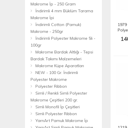
Makrome İp - 250 Gram
İndirimli 4 mm Büklüm Tarama
Makrome İpi
İndirimli Cotton (Pamuk)
1979
Polye
Makrome - 250gr
175 m
14
İndirimli Polyester Makrome 5li -
100gr
Makrome Bardak Altlığı - Tepsi
Bardak Takımı Malzemeleri
Makrome Küpe Aparatları
NEW - 100 Gr. İndirimli
Polyester Makrome
Polyester Ribbon
Simli / Renkli Simli Polyester
Makrome Çeşitleri 200 gr.
Simli Monofil İp Çeşitleri
Simli Polyester Ribbon
YarnArt Pamuk Makrome İp
YarnArt Simli Pamuk Makrome
1219