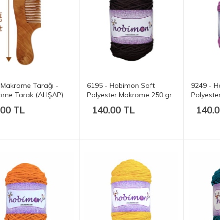
 Makrome Tarağı -
6195 - Hobimon Soft
9249 - H
ome Tarak (AHŞAP)
Polyester Makrome 250 gr.
Polyeste
175 mt.
175 mt.
.00 TL
140.00 TL
140.0