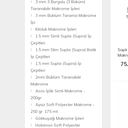
3 mm 3 Burgulu (3 Büküm)
Taranabilir Makrome İpleri
3 mm Büklüm Tarama Makrome
İpi
Kiloluk Makrome İpleri
1.5 mm Simli Supla (Supra) İp
Çeşitleri
1.5 mm Slim Supla (Supra) Batik
Saplı
Makr
İp Çeşitleri
75
1.5 mm Supla (Supra) İp
Çeşitleri
2mm Büklüm Taranabilir
Makrome
Asos İplik Simli Makrome -
200gr.
Ayaz Soft Polyester Makrome -
250 gr. 175 mt.
Gökkuşağı Makrome İpleri
Hobimon Soft Polyester