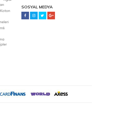
arı
SOSYAL MEDYA
 Koton
eleri
mli
Ana
pler