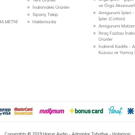
ve Örgü Aksesuarl
İndirimdeki Ürünler
Amigurumi İpleri -
Sipariş Takip
İpler (Cotton)
MA METNİ
Hakkımızda
Amigurumi Malzem
İhraç Fazlası İndiri
Ürünler
İndirimli Kadife - 
Kuzusu ve Yumoş İ
Copyrights © 2019 Harun Aydın - Adnanlar Tuhafiye - Hobimon