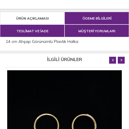
ÜRÜN AÇIKLAMASI
ÖDEME BİLGİLERİ
TESLİMAT VE İADE
MÜŞTERİ YORUMLARI
14 cm Ahşap Görünümlü Plastik Halka
İLGİLİ ÜRÜNLER