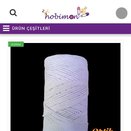
ÜRÜN ÇEŞİTLERİ
İNDİRİM