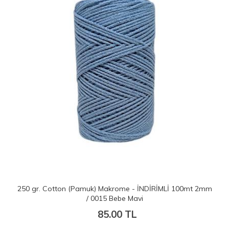
me - İNDİRİMLİ 100mt 2mm
250 gr. Cotton (Pamuk) Makrome -
e Mavi
/ 0013 Mürdü
 TL
85.00 TL