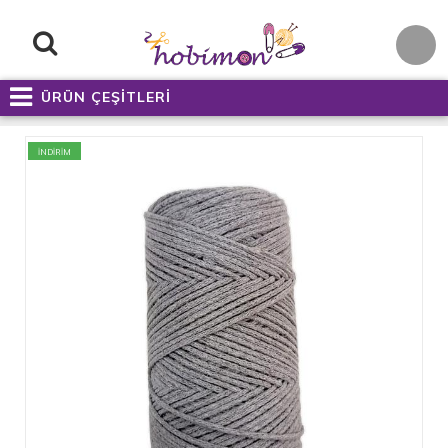
ÜRÜN ÇEŞİTLERİ
İNDİRİM