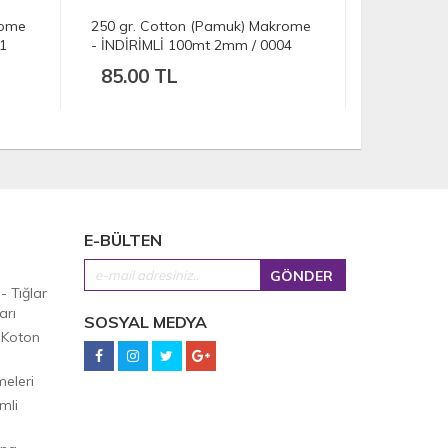
rome
250 gr. Cotton (Pamuk) Makrome
250 gr. C
4
- İNDİRİMLİ 100mt 2mm / 000 Açık
- İNDİRİML
Krem
Açık Bej
85.00 TL
85.00 
E-BÜLTEN
 - Tığlar
arı
SOSYAL MEDYA
 Koton
eleri
mli