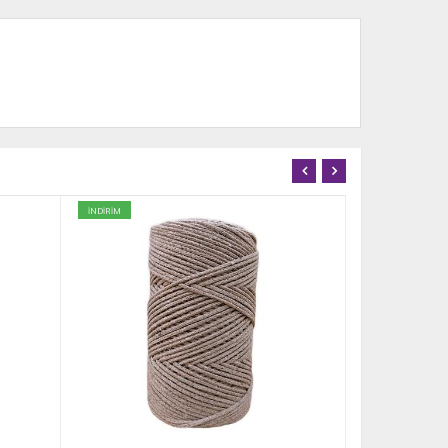
İNDİRİM
İNDİRİM