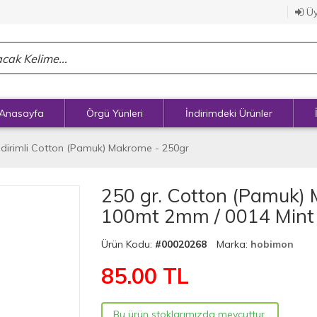
Üy
Anasayfa
Örgü Yünleri
İndirimdeki Ürünler
ndirimli Cotton (Pamuk) Makrome - 250gr
250 gr. Cotton (Pamuk)
100mt 2mm / 0014 Mint
Ürün Kodu:
#00020268
Marka:
hobimon
85.00
TL
Bu ürün stoklarımızda mevcuttur.