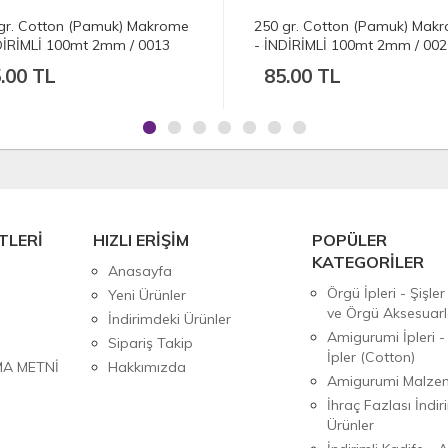
gr. Cotton (Pamuk) Makrome
250 gr. Cotton (Pamuk) Mak
DİRİMLİ 100mt 2mm / 0021
- İNDİRİMLİ 100mt 2mm / 000
al
Koyu Bej
.00 TL
85.00 TL
TLERİ
HIZLI ERİŞİM
POPÜLER
KATEGORİLER
Anasayfa
Örgü İpleri - Şişler
Yeni Ürünler
ve Örgü Aksesuarl
İndirimdeki Ürünler
Amigurumi İpleri -
Sipariş Takip
İpler (Cotton)
MA METNİ
Hakkımızda
Amigurumi Malzem
İhraç Fazlası İndiri
Ürünler