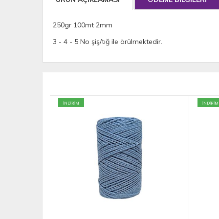
250gr 100mt 2mm
3 - 4 - 5 No şiş/tığ ile örülmektedir.
İNDİRİM
İNDİRİM