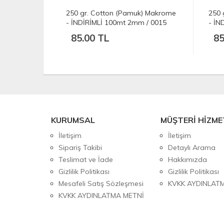
k) Makrome
250 gr. Cotton (Pamuk) Makrome
250 
 / 0015
- İNDİRİMLİ 100mt 2mm / 0013
- İN
Mürdüm
Hard
85.00 TL
85
KURUMSAL
MÜŞTERİ HİZME
İletişim
İletişim
Sipariş Takibi
Detaylı Arama
Teslimat ve İade
Hakkımızda
Gizlilik Politikası
Gizlilik Politikası
Mesafeli Satış Sözleşmesi
KVKK AYDINLAT
KVKK AYDINLATMA METNİ