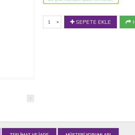
SEPETE EKLE
H
TESLİMAT VE İADE
MÜŞTERİ YORUMLARI