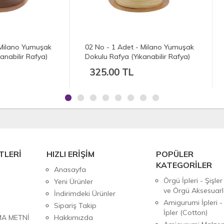
o - 1 Adet - Milano Yumuşak
07 No - 1 Adet - Milano Yum
lu Rafya (Yıkanabilir Rafya)
Dokulu Rafya (Yıkanabilir Raf
 gr./250 mt.) - Doğal Hasır
(100 gr./250 mt.) - Karamel
5.00 TL
325.00 TL
TLERİ
HIZLI ERİŞİM
POPÜLER
KATEGORİLER
Anasayfa
Örgü İpleri - Şişler
Yeni Ürünler
ve Örgü Aksesuarl
İndirimdeki Ürünler
Amigurumi İpleri -
Sipariş Takip
İpler (Cotton)
MA METNİ
Hakkımızda