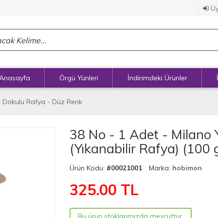
Üy
Anasayfa
Örgü Yünleri
İndirimdeki Ürünler
 Dokulu Rafya - Düz Renk
38 No - 1 Adet - Milano
(Yıkanabilir Rafya) (100 
Ürün Kodu:
#00021001
Marka:
hobimon
325.00
TL
Bu ürün stoklarımızda mevcuttur.