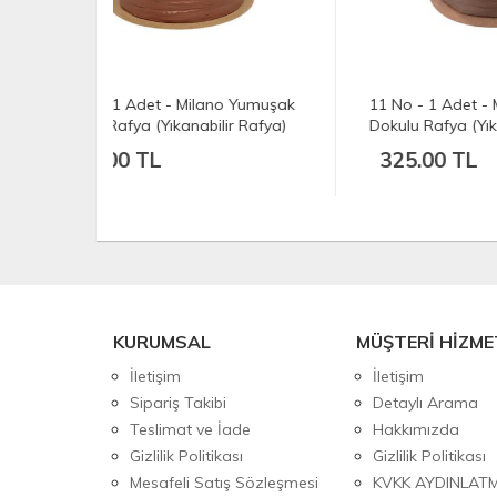
no Yumuşak
11 No - 1 Adet - Milano Yumuşak
02 N
ir Rafya)
Dokulu Rafya (Yıkanabilir Rafya)
Doku
emit Kahve
(100 gr./250 mt.) - Kahverengi
(100
325.00 TL
32
KURUMSAL
MÜŞTERİ HİZME
İletişim
İletişim
Sipariş Takibi
Detaylı Arama
Teslimat ve İade
Hakkımızda
Gizlilik Politikası
Gizlilik Politikası
Mesafeli Satış Sözleşmesi
KVKK AYDINLAT