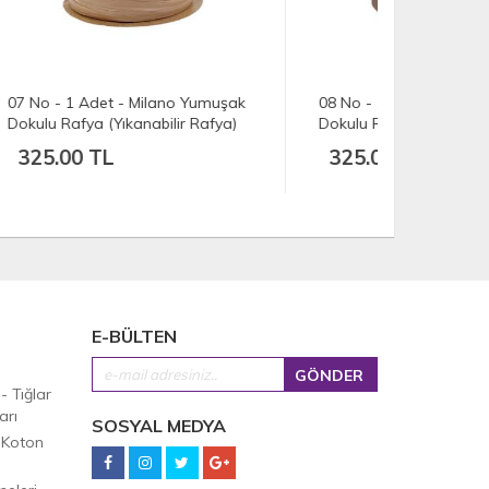
uşak
08 No - 1 Adet - Milano Yumuşak
36 No - 1 
ya)
Dokulu Rafya (Yıkanabilir Rafya)
Dokulu Raf
(100 gr./250 mt.) - Siyah
(100 gr./2
325.00 TL
325.00
E-BÜLTEN
 - Tığlar
arı
SOSYAL MEDYA
 Koton