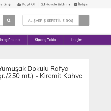
e Girişi
Kayıt Ol
Havale Bildirimi
İletişim
ALIŞVERİŞ SEPETİNİZ BOŞ
İhraç Fazlası
Sipariş Takip
İletişim
 Yumuşak Dokulu Rafya
gr./250 mt.) - Kiremit Kahve