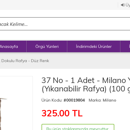
Üy
Anasayfa
Örgü Yünleri
İndirimdeki Ürünler
 Dokulu Rafya - Düz Renk
37 No - 1 Adet - Milano
(Yıkanabilir Rafya) (100 
Ürün Kodu:
#00019804
Marka:
Milano
325.00
TL
Bu ürün stoklarımızda mevcuttur.