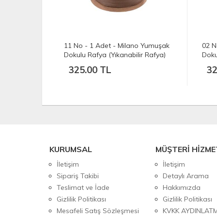
11 No - 1 Adet - Milano Yumuşak
02 No - 1 Adet -
Dokulu Rafya (Yıkanabilir Rafya)
Dokulu Rafya (Yık
(100 gr./250 mt.) - Kahverengi
(100 gr./250 mt.)
325.00 TL
325.00 TL
KURUMSAL
MÜŞTERİ HİZME
İletişim
İletişim
Sipariş Takibi
Detaylı Arama
Teslimat ve İade
Hakkımızda
Gizlilik Politikası
Gizlilik Politikası
Mesafeli Satış Sözleşmesi
KVKK AYDINLAT