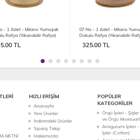
 Milano Yumuşak
07 No - 1 Adet - Milano Yumuşak
anabilir Rafya)
Dokulu Rafya (Yıkanabilir Rafya)
 - Doğal Hasır
(100 gr./250 mt.) - Karamel
325.00 TL
TLERİ
HIZLI ERİŞİM
POPÜLER
KATEGORİLER
Anasayfa
Örgü İpleri - Şişler
Yeni Ürünler
ve Örgü Aksesuarl
İndirimdeki Ürünler
Amigurumi İpleri -
Sipariş Takip
İpler (Cotton)
MA METNİ
Hakkımızda