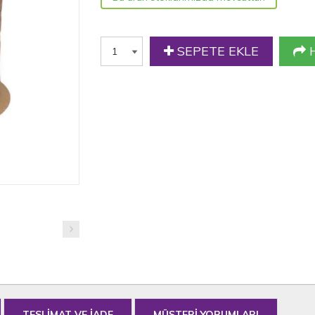
SEPETE EKLE
H
TESLİMAT VE İADE
MÜŞTERİ YORUMLARI