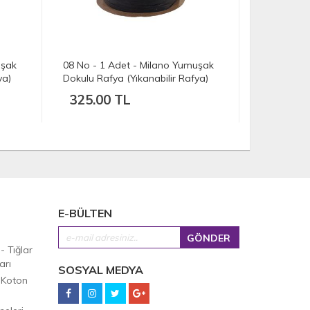
08 No - 1 Adet - Milano Yumuşak
36 No - 1 Adet - Milan
Dokulu Rafya (Yıkanabilir Rafya)
Dokulu Rafya (Yıkanabil
(100 gr./250 mt.) - Siyah
(100 gr./250 mt.) - Koy
325.00 TL
325.00 TL
E-BÜLTEN
 - Tığlar
arı
SOSYAL MEDYA
 Koton