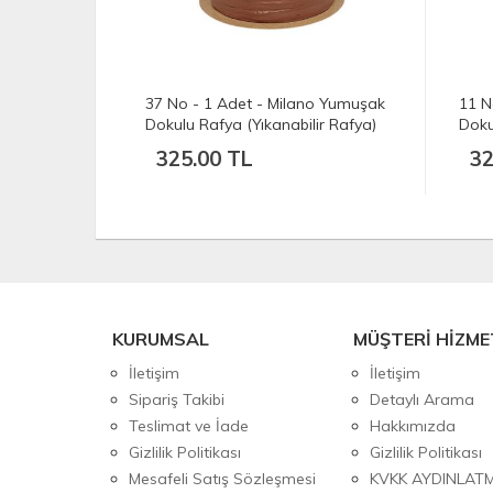
no Yumuşak
11 No - 1 Adet - Milano Yumuşak
02 N
ir Rafya)
Dokulu Rafya (Yıkanabilir Rafya)
Doku
emit Kahve
(100 gr./250 mt.) - Kahverengi
(100
325.00 TL
32
KURUMSAL
MÜŞTERİ HİZME
İletişim
İletişim
Sipariş Takibi
Detaylı Arama
Teslimat ve İade
Hakkımızda
Gizlilik Politikası
Gizlilik Politikası
Mesafeli Satış Sözleşmesi
KVKK AYDINLAT