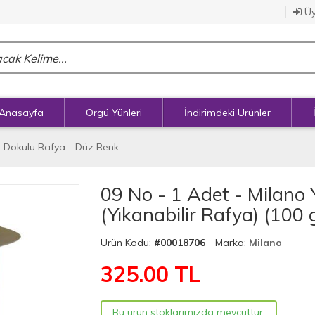
Üy
Anasayfa
Örgü Yünleri
İndirimdeki Ürünler
 Dokulu Rafya - Düz Renk
09 No - 1 Adet - Milano
(Yıkanabilir Rafya) (100 g
Ürün Kodu:
#00018706
Marka:
Milano
325.00
TL
Bu ürün stoklarımızda mevcuttur.