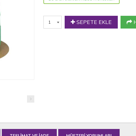
SEPETE EKLE
H
TESLİMAT VE İADE
MÜŞTERİ YORUMLARI