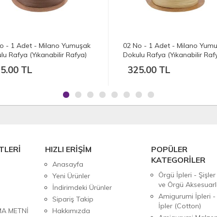
o - 1 Adet - Milano Yumuşak
07 No - 1 Adet - Milano Yum
lu Rafya (Yıkanabilir Rafya)
Dokulu Rafya (Yıkanabilir Raf
 gr./250 mt.) - Doğal Hasır
(100 gr./250 mt.) - Karamel
5.00 TL
325.00 TL
TLERİ
HIZLI ERİŞİM
POPÜLER
KATEGORİLER
Anasayfa
Örgü İpleri - Şişler
Yeni Ürünler
ve Örgü Aksesuarl
İndirimdeki Ürünler
Amigurumi İpleri -
Sipariş Takip
İpler (Cotton)
MA METNİ
Hakkımızda