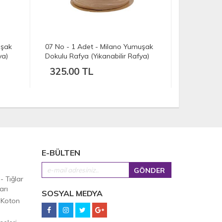
uşak
08 No - 1 Adet - Milano Yumuşak
36 No - 1 
ya)
Dokulu Rafya (Yıkanabilir Rafya)
Dokulu Raf
(100 gr./250 mt.) - Siyah
(100 gr./2
325.00 TL
325.00
E-BÜLTEN
 - Tığlar
arı
SOSYAL MEDYA
 Koton