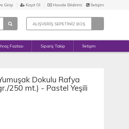
e Girişi
Kayıt Ol
Havale Bildirimi
İletişim
ALIŞVERİŞ SEPETİNİZ BOŞ
İhraç Fazlası
Sipariş Takip
İletişim
 Yumuşak Dokulu Rafya
r./250 mt.) - Pastel Yeşili