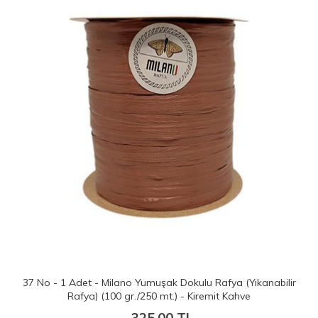
k Dokulu Rafya (Yıkanabilir
11 No - 1 Adet - Milano Yumuşak Dok
.) - Kiremit Kahve
Rafya) (100 gr./250 mt.) 
0 TL
325.00 T