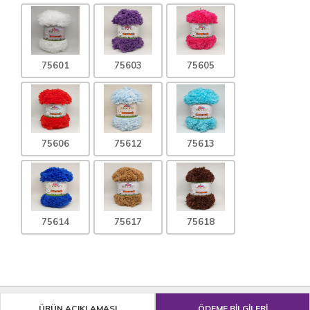
75601
75603
75605
75606
75612
75613
75614
75617
75618
ÜRÜN AÇIKLAMASI
ÖDEME BİLGİLERİ