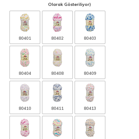
Olarak Gösteriliyor)
80401
80402
80403
80404
80408
80409
80410
80411
80413