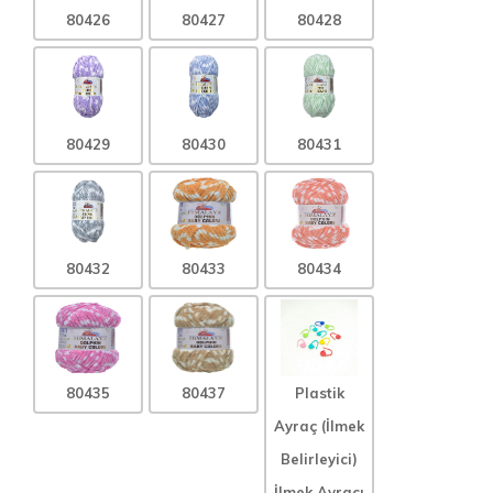
80426
80427
80428
80429
80430
80431
80432
80433
80434
80435
80437
Plastik
Ayraç (İlmek
Belirleyici)
İlmek Ayracı