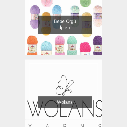
Bebe Örgü
İpleri
Wolans