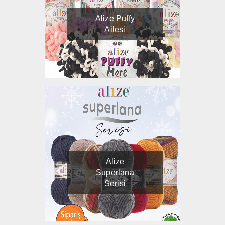
Alize Puffy
Ailesi
Alize
Superlana
Serisi