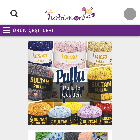
ÜRÜN ÇEŞİTLERİ
Pullu İp
Çeşitleri