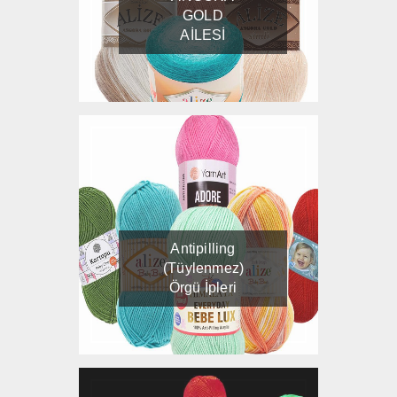
GOLD
AİLESİ
Antipilling
(Tüylenmez)
Örgü İpleri