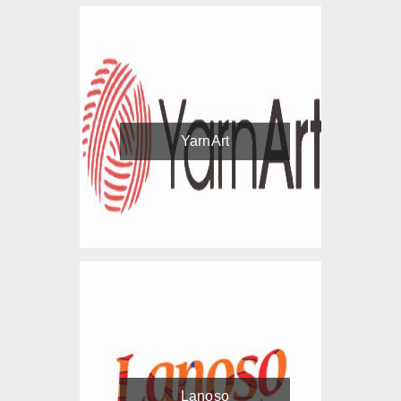
YarnArt
Lanoso