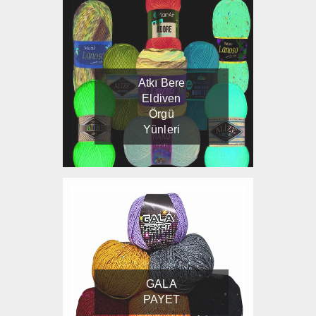
Atkı Bere
Eldiven
Örgü
Yünleri
GALA
PAYET