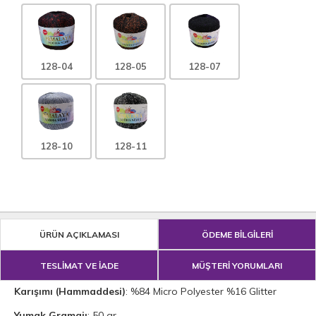
128-04
128-05
128-07
128-10
128-11
ÜRÜN AÇIKLAMASI
ÖDEME BİLGİLERİ
TESLİMAT VE İADE
MÜŞTERİ YORUMLARI
Karışımı (Hammaddesi)
: %84 Micro Polyester %16 Glitter
Yumak Gramajı
: 50 gr