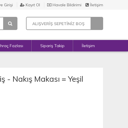
e Girişi
Kayıt Ol
Havale Bildirimi
İletişim
ALIŞVERİŞ SEPETİNİZ BOŞ
İhraç Fazlası
Sipariş Takip
İletişim
ş - Nakış Makası = Yeşil