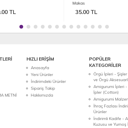
kas
Makası Seti
35.00 TL
550.00 TL
TLERİ
HIZLI ERİŞİM
POPÜLER
KATEGORİLER
Anasayfa
Örgü İpleri - Şişler
Yeni Ürünler
ve Örgü Aksesuarl
İndirimdeki Ürünler
Amigurumi İpleri -
Sipariş Takip
İpler (Cotton)
MA METNİ
Hakkımızda
Amigurumi Malzem
İhraç Fazlası İndiri
Ürünler
İndirimli Kadife - 
Kuzusu ve Yumoş İ