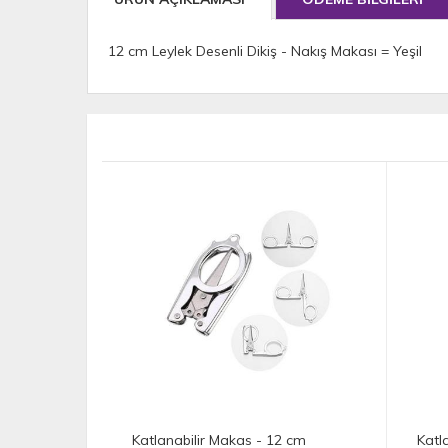
12 cm Leylek Desenli Dikiş - Nakış Makası = Yeşil
 12 cm
Katlanabilir Makas - 10 cm
İp