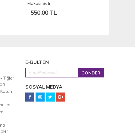
Makas
400.00 TL
55.00
E-BÜLTEN
 - Tığlar
arı
SOSYAL MEDYA
 Koton
eleri
mli
Ana
pler