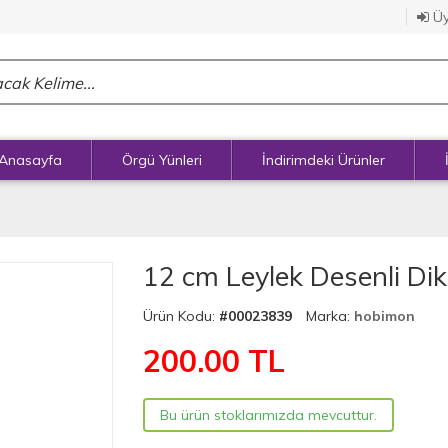
Üy
Anasayfa
Örgü Yünleri
İndirimdeki Ürünler
12 cm Leylek Desenli Diki
Ürün Kodu:
#00023839
Marka:
hobimon
200.00
TL
Bu ürün stoklarımızda mevcuttur.