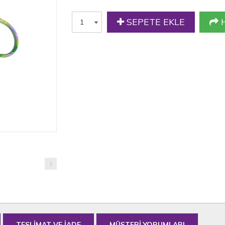
SEPETE EKLE
H
TESLİMAT VE İADE
MÜŞTERİ YORUMLARI