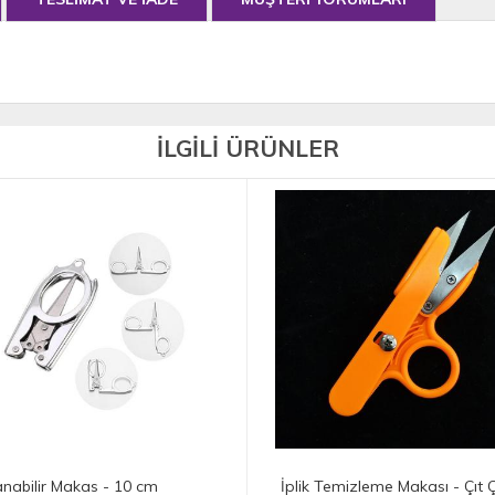
İLGİLİ ÜRÜNLER
lik Temizleme Makası - Çıt Çıt
GOLDEN PHOENIX 4'lü Terz