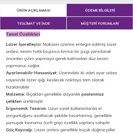
ÜRÜN AÇIKLAMASI
ÖDEME BİLGİLERİ
TESLİMAT VE İADE
MÜŞTERİ YORUMLARI
Temel Özellikleri
Lazer İşaretleyici:
Makasın üzerine entegre edilmiş lazer
ünitesi, kesim hattı boyunca kırmızı bir çizgi yansıtarak
önceden çizim yapmaya gerek kalmadan düz kesim
yapmanızı sağlar.
Ayarlanabilir Hassasiyet:
Üzerindeki iki adet ayar vidası
sayesinde lazer ışığı, kesilecek noktaya tam olarak
hizalanabilir.
Malzeme:
Bıçakları genellikle dayanıklı
paslanmaz
çelikten
üretilmiştir.
Ergonomik Tasarım:
Uzun süreli kullanımlarda el
yorgunluğunu azaltacak şekilde tasarlanmış, genellikle
yumuşak kavrama (soft grip) özellikli saplara sahiptir.
Güç Kaynağı:
Lazer ünitesi genellikle küçük düğme piller