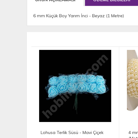
6 mm Küçük Boy Yarım İnci - Beyaz (1 Metre)
İnci
Lohusa Terlik Süsü - Mavi Çiçek
4 mm