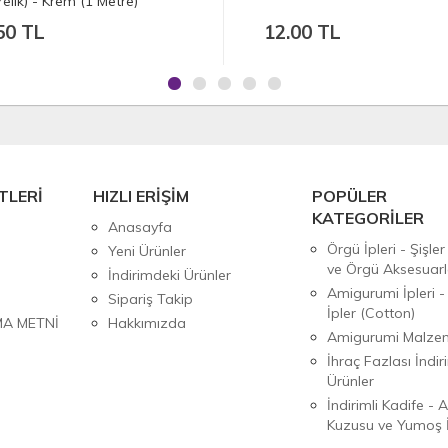
relik) - Krem (1 Metre)
50 TL
12.00 TL
TLERİ
HIZLI ERİŞİM
POPÜLER
KATEGORİLER
Anasayfa
Örgü İpleri - Şişler
Yeni Ürünler
ve Örgü Aksesuarl
İndirimdeki Ürünler
Amigurumi İpleri -
Sipariş Takip
İpler (Cotton)
MA METNİ
Hakkımızda
Amigurumi Malzem
İhraç Fazlası İndiri
Ürünler
İndirimli Kadife - 
Kuzusu ve Yumoş İ