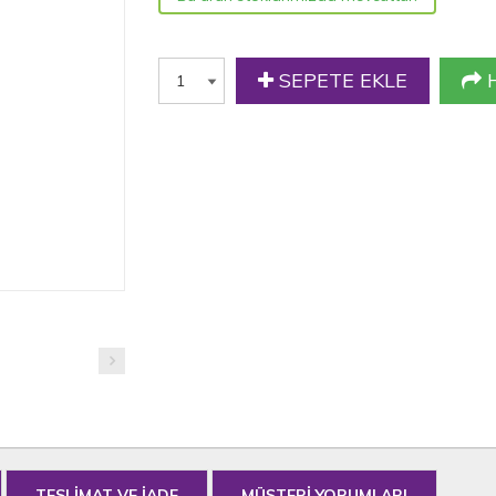
SEPETE EKLE
H
TESLİMAT VE İADE
MÜŞTERİ YORUMLARI