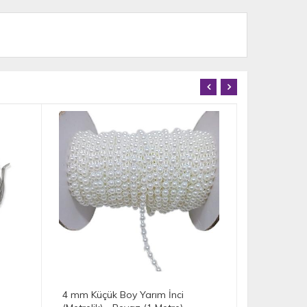
)
4 mm Küçük Boy Yarım İnci
5 mm Tel 