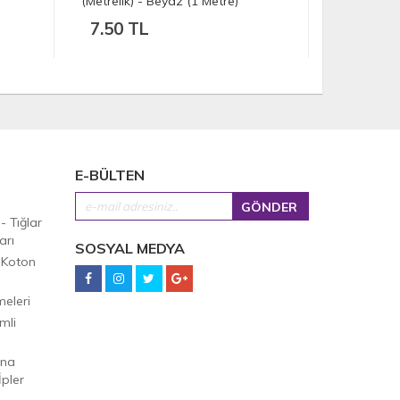
(Metrelik) - Beyaz (1 Metre)
7.50 TL
13.00 
E-BÜLTEN
 - Tığlar
arı
SOSYAL MEDYA
 Koton
eleri
mli
Ana
pler