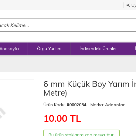
Üy
Anasayfa
Örgü Yünleri
İndirimdeki Ürünler
6 mm Küçük Boy Yarım İnc
Metre)
Ürün Kodu:
#0002084
Marka:
Adnanlar
10.00
TL
Bu ürün stoklarımızda mevcuttur.