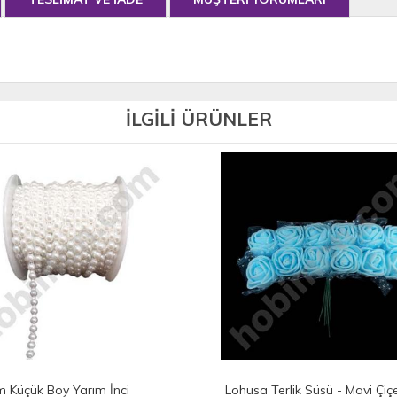
İLGİLİ ÜRÜNLER
husa Terlik Süsü - Mavi Çiçek
4 mm Küçük Boy Yarım İnci