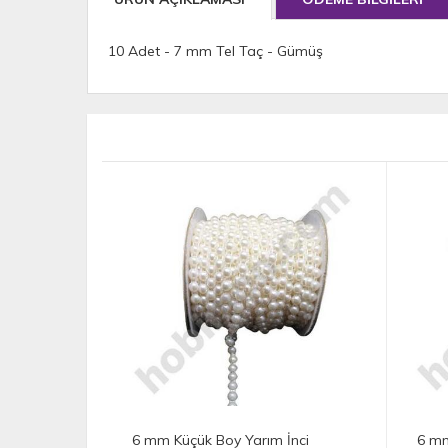
10 Adet - 7 mm Tel Taç - Gümüş
m İnci
6 mm Küçük Boy Yarım İnci
Lo