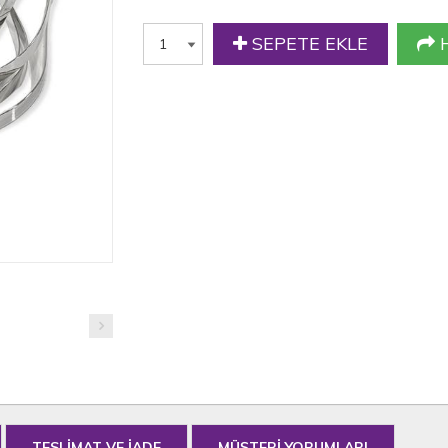
SEPETE EKLE
H
TESLİMAT VE İADE
MÜŞTERİ YORUMLARI