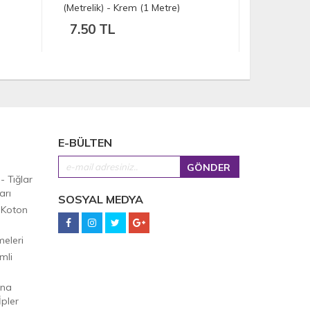
(Metrelik
12.00 TL
7.50 
E-BÜLTEN
 - Tığlar
arı
SOSYAL MEDYA
 Koton
eleri
mli
Ana
pler