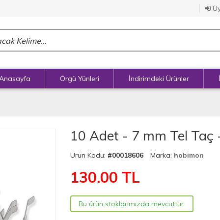
Üy
Anasayfa
Örgü Yünleri
İndirimdeki Ürünler
10 Adet - 7 mm Tel Taç
Ürün Kodu:
#00018606
Marka:
hobimon
130.00
TL
Bu ürün stoklarımızda mevcuttur.