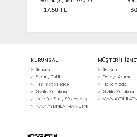
et)
Boncuk Kahve (10 Adet)
Bonc
30.00 TL
1
KURUMSAL
MÜŞTERİ HİZME
İletişim
İletişim
Sipariş Takibi
Detaylı Arama
Teslimat ve İade
Hakkımızda
Gizlilik Politikası
Gizlilik Politikası
Mesafeli Satış Sözleşmesi
KVKK AYDINLAT
KVKK AYDINLATMA METNİ