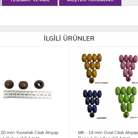
İLGİLİ ÜRÜNLER
 14 mm Oval Cilalı Ahşap
MK - 15 mm Oval Cilalı Ahşa