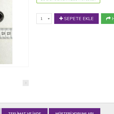
SEPETE EKLE
H
TESLİMAT VE İADE
MÜŞTERİ YORUMLARI