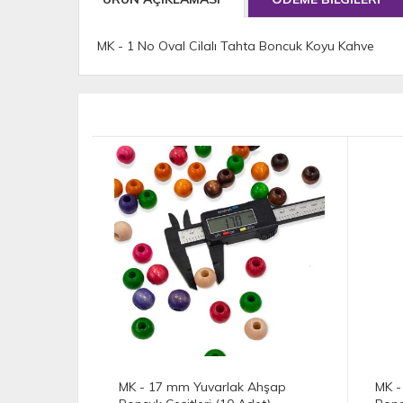
MK - 1 No Oval Cilalı Tahta Boncuk Koyu Kahve
Ahşap
MK - 20 mm Yuvarlak Cilalı Ahşap
MK -