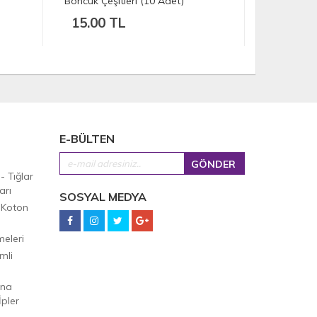
(30 Adet)
Adet) - Ci
10.00 TL
10.00 
E-BÜLTEN
 - Tığlar
arı
SOSYAL MEDYA
 Koton
eleri
mli
Ana
pler