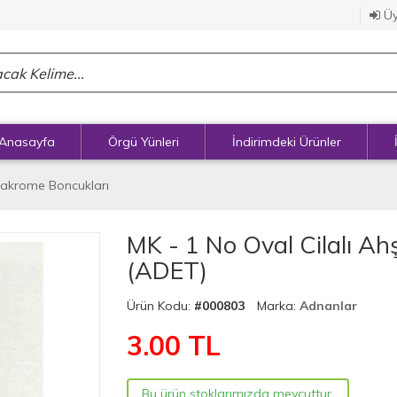
Üy
Anasayfa
Örgü Yünleri
İndirimdeki Ürünler
akrome Boncukları
MK - 1 No Oval Cilalı A
(ADET)
Ürün Kodu:
#000803
Marka:
Adnanlar
3.00
TL
Bu ürün stoklarımızda mevcuttur.