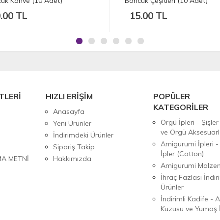
uk Çeşitleri (10 Adet)
Boncuk Çeşitleri (10 Adet)
5.00 TL
15.00 TL
TLERİ
HIZLI ERİŞİM
POPÜLER
KATEGORİLER
Anasayfa
Örgü İpleri - Şişler
Yeni Ürünler
ve Örgü Aksesuarl
İndirimdeki Ürünler
Amigurumi İpleri -
Sipariş Takip
İpler (Cotton)
MA METNİ
Hakkımızda
Amigurumi Malzem
İhraç Fazlası İndiri
Ürünler
İndirimli Kadife - 
Kuzusu ve Yumoş İ