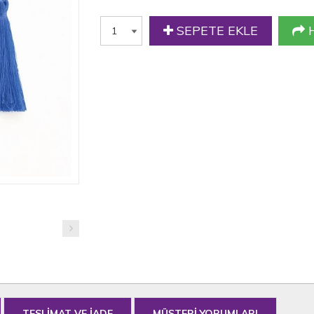
SEPETE EKLE
H
TESLİMAT VE İADE
MÜŞTERİ YORUMLARI