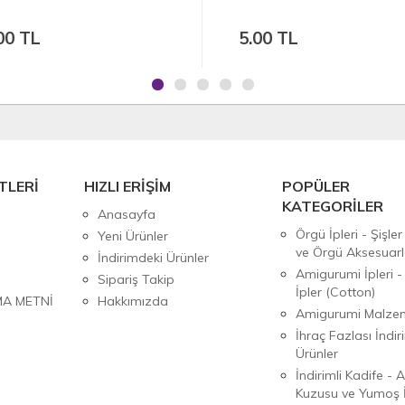
00 TL
5.00 TL
TLERİ
HIZLI ERİŞİM
POPÜLER
KATEGORİLER
Anasayfa
Örgü İpleri - Şişler
Yeni Ürünler
ve Örgü Aksesuarl
İndirimdeki Ürünler
Amigurumi İpleri -
Sipariş Takip
İpler (Cotton)
MA METNİ
Hakkımızda
Amigurumi Malzem
İhraç Fazlası İndiri
Ürünler
İndirimli Kadife - 
Kuzusu ve Yumoş İ