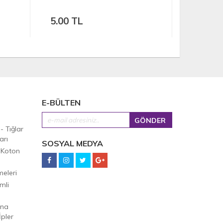
(Adet)
(Adet)
10.00 TL
10.00 
E-BÜLTEN
 - Tığlar
arı
SOSYAL MEDYA
 Koton
eleri
mli
Ana
pler