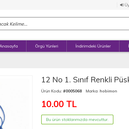
Üy
Anasayfa
Örgü Yünleri
İndirimdeki Ürünler
12 No 1. Sınıf Renkli Püs
Ürün Kodu:
#0005068
Marka:
hobimon
10.00
TL
Bu ürün stoklarımızda mevcuttur.