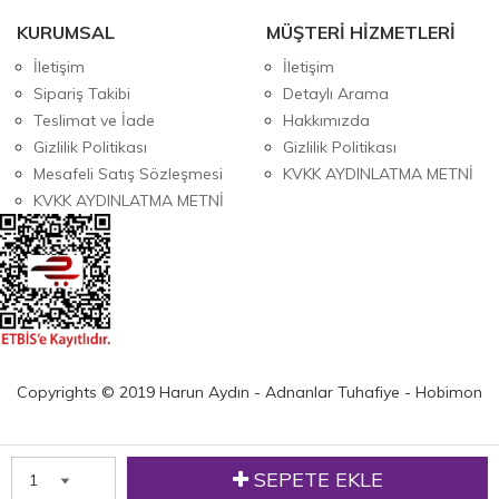
KURUMSAL
MÜŞTERİ HİZMETLERİ
İletişim
İletişim
Sipariş Takibi
Detaylı Arama
Teslimat ve İade
Hakkımızda
Gizlilik Politikası
Gizlilik Politikası
Mesafeli Satış Sözleşmesi
KVKK AYDINLATMA METNİ
KVKK AYDINLATMA METNİ
Copyrights © 2019 Harun Aydın - Adnanlar Tuhafiye - Hobimon
SEPETE EKLE
w
Anasayfa
Üye Girişi
Sepetim
Sipariş Takibi
İletişim