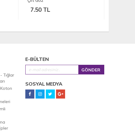
Çift Göz
5.00 TL
E-BÜLTEN
 - Tığlar
arı
SOSYAL MEDYA
 Koton
eleri
mli
Ana
pler