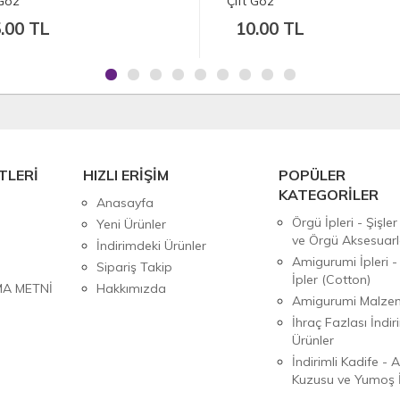
Çift Göz
Çift Göz
10.00 TL
7.50 TL
TLERİ
HIZLI ERİŞİM
POPÜLER
KATEGORİLER
Anasayfa
Örgü İpleri - Şişler
Yeni Ürünler
ve Örgü Aksesuarl
İndirimdeki Ürünler
Amigurumi İpleri -
Sipariş Takip
İpler (Cotton)
MA METNİ
Hakkımızda
Amigurumi Malzem
İhraç Fazlası İndiri
Ürünler
İndirimli Kadife - 
Kuzusu ve Yumoş İ