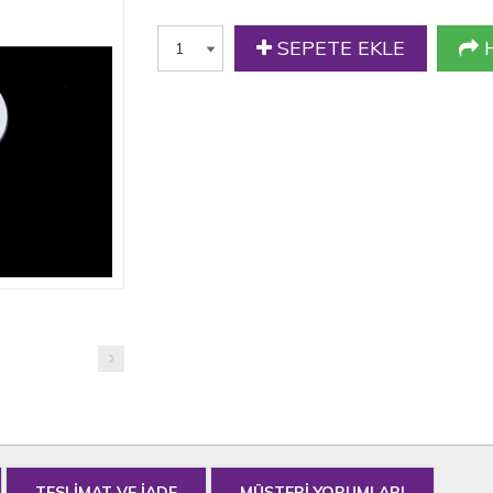
SEPETE EKLE
H
TESLİMAT VE İADE
MÜŞTERİ YORUMLARI