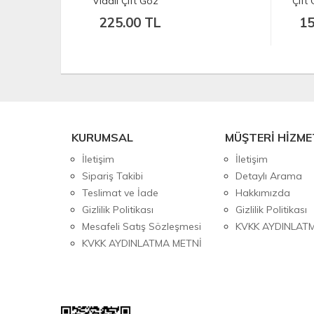
ft Göz
Çift Göz
0 TL
15.00 TL
KURUMSAL
MÜŞTERİ HİZME
İletişim
İletişim
Sipariş Takibi
Detaylı Arama
Teslimat ve İade
Hakkımızda
Gizlilik Politikası
Gizlilik Politikası
Mesafeli Satış Sözleşmesi
KVKK AYDINLAT
KVKK AYDINLATMA METNİ