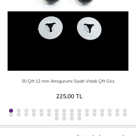
 12 mm Amigurumi Siyah Vidalı Çift Göz
18 mm Am
225.00 TL