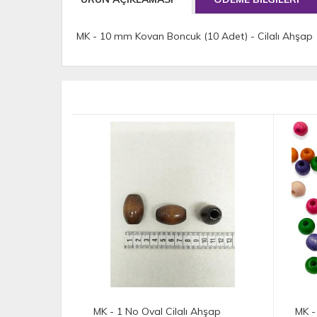
MK - 10 mm Kovan Boncuk (10 Adet) - Cilalı Ahşap
Ahşap
MK - 17 mm Yuvarlak Ahşap
MK -