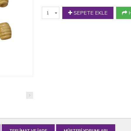
SEPETE EKLE
H
TESLİMAT VE İADE
MÜŞTERİ YORUMLARI