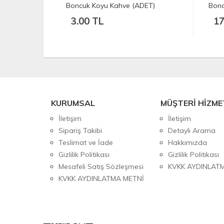
DET)
Boncuk Çeşitleri (10 Adet)
Bon
17.50 TL
3
KURUMSAL
MÜŞTERİ HİZME
İletişim
İletişim
Sipariş Takibi
Detaylı Arama
Teslimat ve İade
Hakkımızda
Gizlilik Politikası
Gizlilik Politikası
Mesafeli Satış Sözleşmesi
KVKK AYDINLAT
KVKK AYDINLATMA METNİ