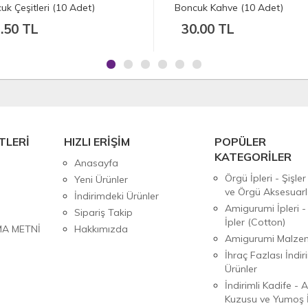
cuk Kahve (10 Adet)
Boncuk Çeşitleri (10 Adet)
0.00 TL
15.00 TL
TLERİ
HIZLI ERİŞİM
POPÜLER
KATEGORİLER
Anasayfa
Örgü İpleri - Şişler
Yeni Ürünler
ve Örgü Aksesuarl
İndirimdeki Ürünler
Amigurumi İpleri -
Sipariş Takip
İpler (Cotton)
MA METNİ
Hakkımızda
Amigurumi Malzem
İhraç Fazlası İndiri
Ürünler
İndirimli Kadife - 
Kuzusu ve Yumoş İ