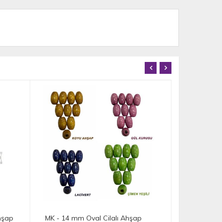
p
MK - 15 mm Oval Cilalı Ahşap
MK - 14.5