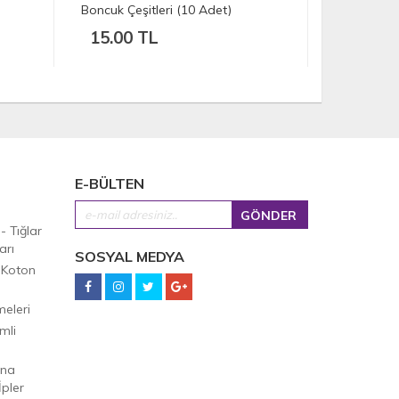
Boncuk Çeşitleri (10 Adet)
(30 Adet)
15.00 TL
10.00 
E-BÜLTEN
 - Tığlar
arı
SOSYAL MEDYA
 Koton
eleri
mli
Ana
pler