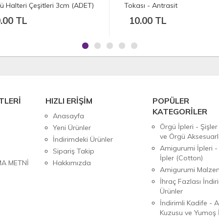
Tokası - Antrasit
Tokası - Gold
10.00 TL
7.50 TL
TLERİ
HIZLI ERİŞİM
POPÜLER
KATEGORİLER
Anasayfa
Örgü İpleri - Şişler
Yeni Ürünler
ve Örgü Aksesuarl
İndirimdeki Ürünler
Amigurumi İpleri -
Sipariş Takip
İpler (Cotton)
MA METNİ
Hakkımızda
Amigurumi Malzem
İhraç Fazlası İndiri
Ürünler
İndirimli Kadife - 
Kuzusu ve Yumoş İ