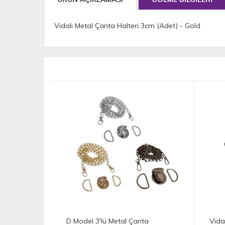
Vidalı Metal Çanta Halteri 3cm (Adet) - Gold
tal Çanta
Vidalı Büyük Baş Metal Çanta