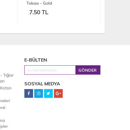
- Gümüş - Yaylı Halka
(Ad
99.00 TL
1
E-BÜLTEN
 - Tığlar
arı
SOSYAL MEDYA
 Koton
eleri
mli
Ana
pler