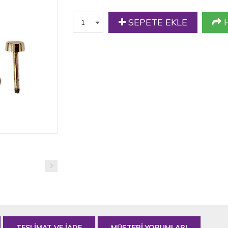
SEPETE EKLE
H
TESLİMAT VE İADE
MÜŞTERİ YORUMLARI