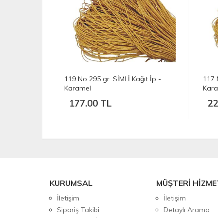
ğıt İp -
117 No 375 gr. SİMLİ Kağıt İp -
116 
Karamel
Kar
225.00 TL
19
KURUMSAL
MÜŞTERİ HİZME
İletişim
İletişim
Sipariş Takibi
Detaylı Arama