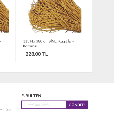
-
114 No 255 gr. SİMLİ Kağıt İp -
113 No 458 
Karamel
Karamel
153.00 TL
274.00
E-BÜLTEN
 - Tığlar