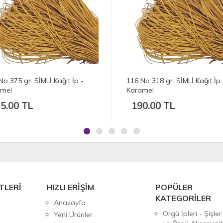
No 318 gr. SİMLİ Kağıt İp -
115 No 380 gr. SİMLİ Kağıt İp 
amel
Karamel
0.00 TL
228.00 TL
TLERİ
HIZLI ERİŞİM
POPÜLER
KATEGORİLER
Anasayfa
Örgü İpleri - Şişler
Yeni Ürünler