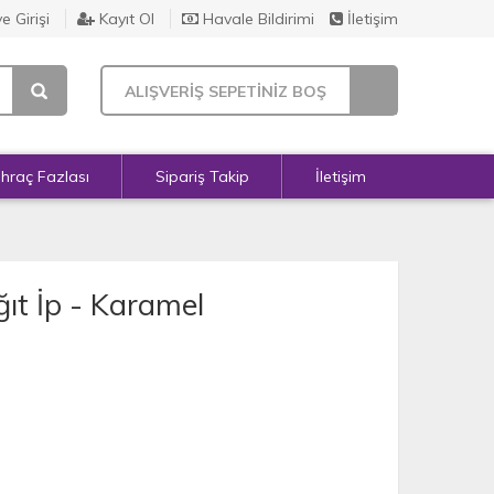
e Girişi
Kayıt Ol
Havale Bildirimi
İletişim
ALIŞVERİŞ SEPETİNİZ BOŞ
İhraç Fazlası
Sipariş Takip
İletişim
ıt İp - Karamel