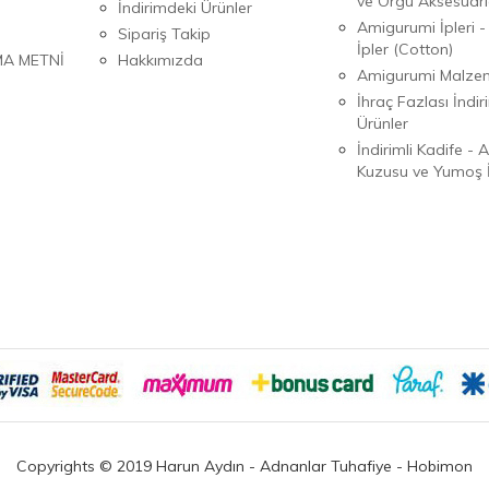
ve Örgü Aksesuarl
İndirimdeki Ürünler
Amigurumi İpleri -
Sipariş Takip
İpler (Cotton)
MA METNİ
Hakkımızda
Amigurumi Malzem
İhraç Fazlası İndiri
Ürünler
İndirimli Kadife - 
Kuzusu ve Yumoş İ
Copyrights © 2019 Harun Aydın - Adnanlar Tuhafiye - Hobimon