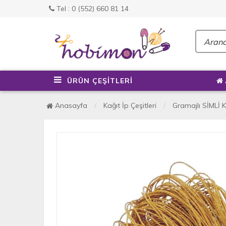
Tel : 0 (552) 660 81 14
ÜRÜN ÇEŞİTLERİ
Anasayfa
Kağıt İp Çeşitleri
Gramajlı SİMLİ K