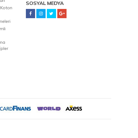
arı
SOSYAL MEDYA
 Koton
eleri
mli
Ana
pler