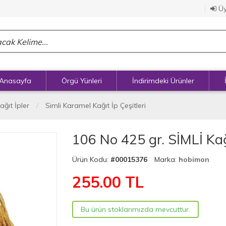
Üy
Anasayfa
Örgü Yünleri
İndirimdeki Ürünler
ağıt İpler
Simli Karamel Kağıt İp Çeşitleri
106 No 425 gr. SİMLİ Kağ
Ürün Kodu:
#00015376
Marka:
hobimon
255.00
TL
Bu ürün stoklarımızda mevcuttur.