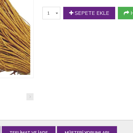
SEPETE EKLE
H
TESLİMAT VE İADE
MÜŞTERİ YORUMLARI