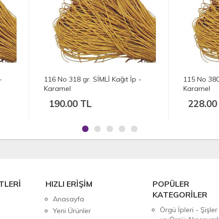
No 318 gr. SİMLİ Kağıt İp -
115 No 380 gr. SİMLİ Kağıt İp 
amel
Karamel
0.00 TL
228.00 TL
TLERİ
HIZLI ERİŞİM
POPÜLER
KATEGORİLER
Anasayfa
Örgü İpleri - Şişler
Yeni Ürünler