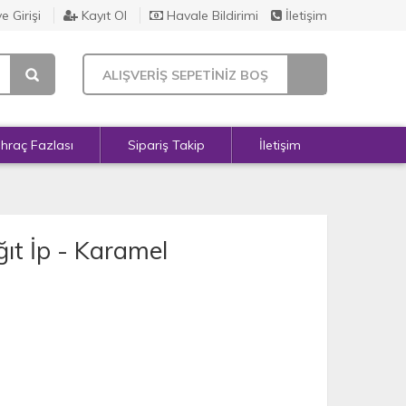
e Girişi
Kayıt Ol
Havale Bildirimi
İletişim
ALIŞVERİŞ SEPETİNİZ BOŞ
İhraç Fazlası
Sipariş Takip
İletişim
ıt İp - Karamel