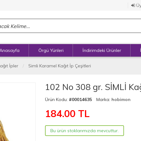
Üy
Anasayfa
Örgü Yünleri
İndirimdeki Ürünler
ağıt İpler
Simli Karamel Kağıt İp Çeşitleri
102 No 308 gr. SİMLİ Kağ
Ürün Kodu:
#00014635
Marka:
hobimon
184.00
TL
Bu ürün stoklarımızda mevcuttur.