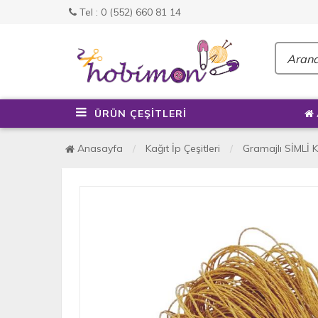
Tel : 0 (552) 660 81 14
ÜRÜN ÇEŞİTLERİ
Anasayfa
Kağıt İp Çeşitleri
Gramajlı SİMLİ K