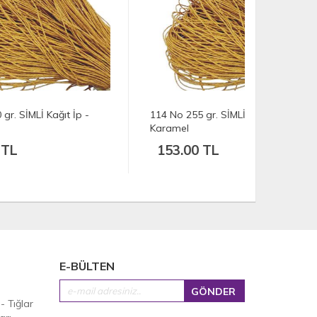
-
114 No 255 gr. SİMLİ Kağıt İp -
113 No 458 
Karamel
Karamel
153.00 TL
274.00
E-BÜLTEN
 - Tığlar