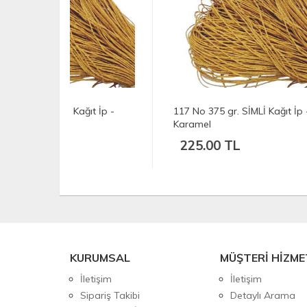
ğıt İp -
117 No 375 gr. SİMLİ Kağıt İp -
116 
Karamel
Kar
225.00 TL
19
KURUMSAL
MÜŞTERİ HİZME
İletişim
İletişim
Sipariş Takibi
Detaylı Arama