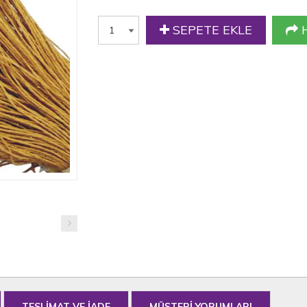
SEPETE EKLE
H
TESLİMAT VE İADE
MÜŞTERİ YORUMLARI