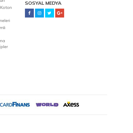
arı
SOSYAL MEDYA
 Koton
eleri
mli
Ana
pler