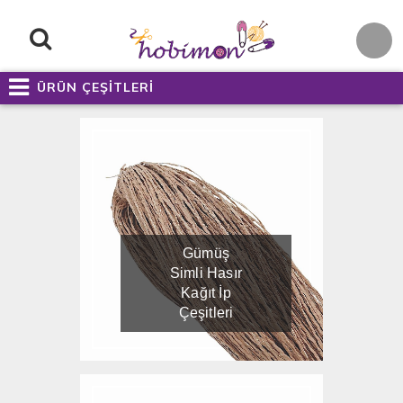
ÜRÜN ÇEŞİTLERİ
Gümüş
Simli Hasır
Kağıt İp
Çeşitleri