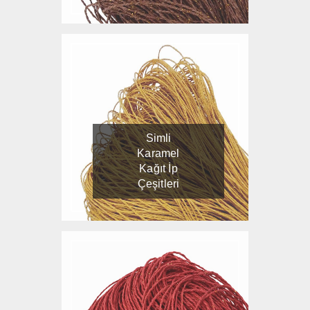
Simli
Karamel
Kağıt İp
Çeşitleri