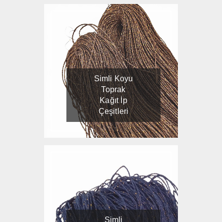
Simli Koyu
Toprak
Kağıt İp
Çeşitleri
Simli