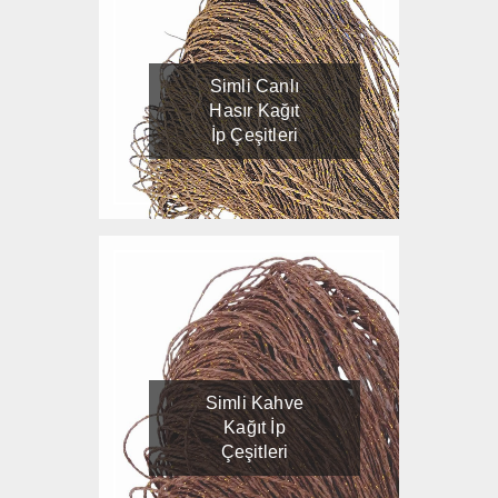
Simli Canlı
Hasır Kağıt
İp Çeşitleri
Simli Kahve
Kağıt İp
Çeşitleri