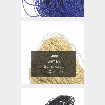
Simli
Saman
Sarısı Kağıt
İp Çeşitleri