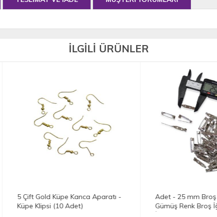
İLGİLİ ÜRÜNLER
ft Gold Küpe Kanca Aparatı -
Adet - 25 mm Broş İğnesi -
 Klipsi (10 Adet)
Gümüş Renk Broş İğnesi - Ya
İğnesi