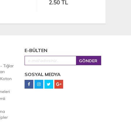
2.50 TL
125.00
E-BÜLTEN
 - Tığlar
arı
SOSYAL MEDYA
 Koton
eleri
mli
Ana
pler