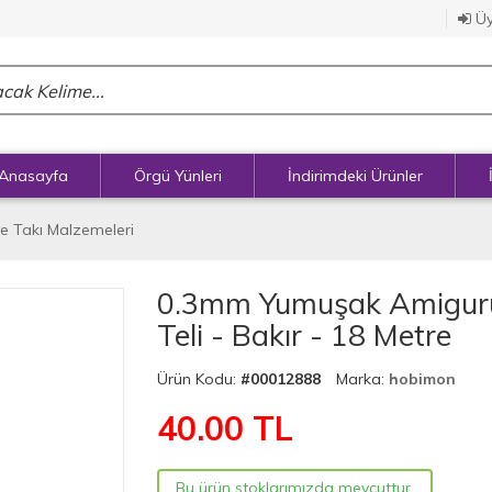
Üy
Anasayfa
Örgü Yünleri
İndirimdeki Ürünler
e Takı Malzemeleri
0.3mm Yumuşak Amigurum
Teli - Bakır - 18 Metre
Ürün Kodu:
#00012888
Marka:
hobimon
40.00
TL
Bu ürün stoklarımızda mevcuttur.