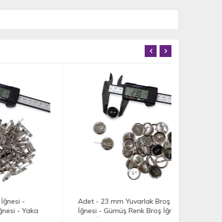
Adet - 23 mm Yuvarlak Broş
Gözlük İpi
ka
İğnesi - Gümüş Renk Broş İğnesi -
(50 ÇİFT)
Yaka İğnesi