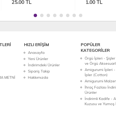
.00 TL
1.00 TL
TLERİ
HIZLI ERİŞİM
POPÜLER
KATEGORİLER
Anasayfa
Örgü İpleri - Şişler
Yeni Ürünler
ve Örgü Aksesuarl
İndirimdeki Ürünler
Amigurumi İpleri -
Sipariş Takip
İpler (Cotton)
MA METNİ
Hakkımızda
Amigurumi Malzem
İhraç Fazlası İndiri
Ürünler
İndirimli Kadife - 
Kuzusu ve Yumoş İ