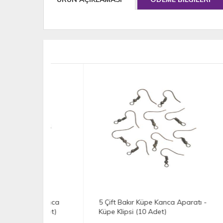
pe Kanca
5 Çift Bakır Küpe Kanca Aparatı -
5 Çi
10 Adet)
Küpe Klipsi (10 Adet)
Küpe