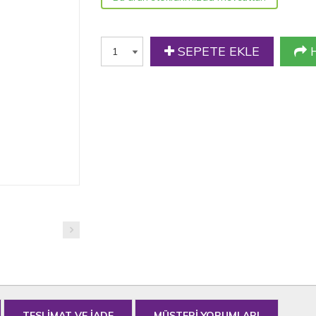
SEPETE EKLE
H
TESLİMAT VE İADE
MÜŞTERİ YORUMLARI