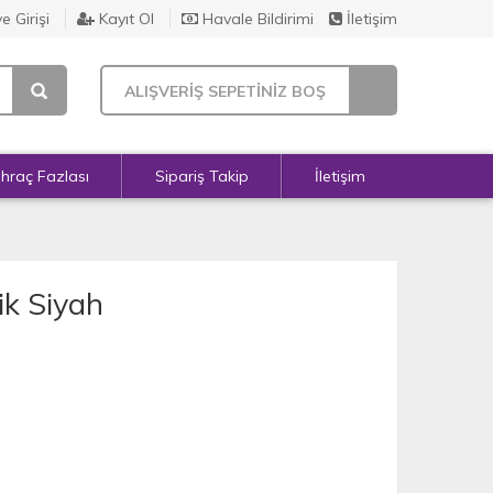
e Girişi
Kayıt Ol
Havale Bildirimi
İletişim
ALIŞVERİŞ SEPETİNİZ BOŞ
İhraç Fazlası
Sipariş Takip
İletişim
lik Siyah