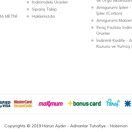
ve Örgü Aksesuarl
İndirimdeki Ürünler
Amigurumi İpleri -
Sipariş Takip
İpler (Cotton)
MA METNİ
Hakkımızda
Amigurumi Malzem
İhraç Fazlası İndiri
Ürünler
İndirimli Kadife - 
Kuzusu ve Yumoş İ
Copyrights © 2019 Harun Aydın - Adnanlar Tuhafiye - Hobimon