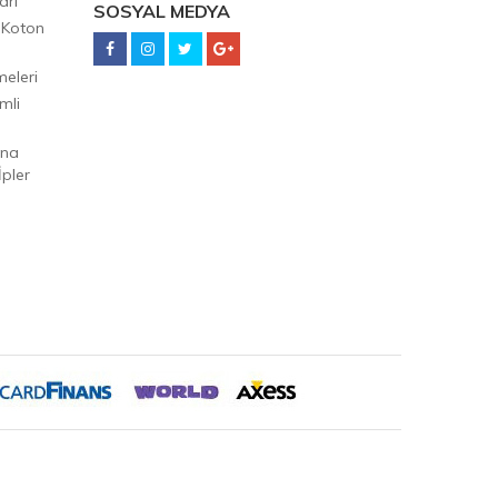
arı
SOSYAL MEDYA
 Koton
eleri
mli
Ana
pler