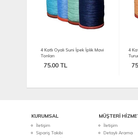
plik Mavi
4 Katlı Oyalı Suni İpek İplik
4 Kat
Turuncu Tonları
Bey
75.00 TL
75
KURUMSAL
MÜŞTERİ HİZME
İletişim
İletişim
Sipariş Takibi
Detaylı Arama