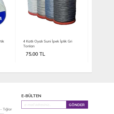
4 Katlı Oyalı Suni İpek İplik Kırmızı
4 Katlı Oyal
Tonları
Tonları
75.00 TL
75.00 
E-BÜLTEN
 - Tığlar