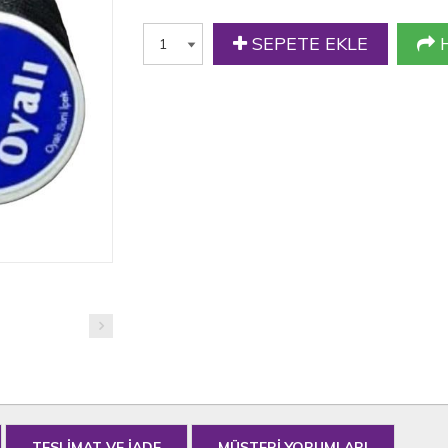
SEPETE EKLE
H
TESLİMAT VE İADE
MÜŞTERİ YORUMLARI