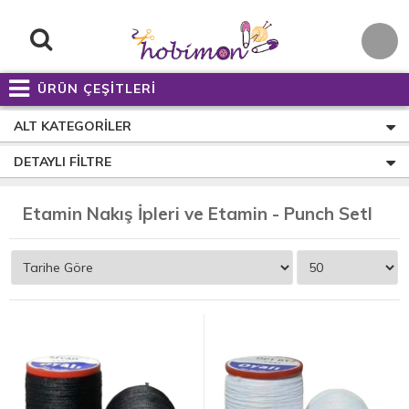
ÜRÜN ÇEŞİTLERİ
ALT KATEGORILER
DETAYLI FILTRE
E
tamin Nakış İpleri ve Etamin - Punch Setleri