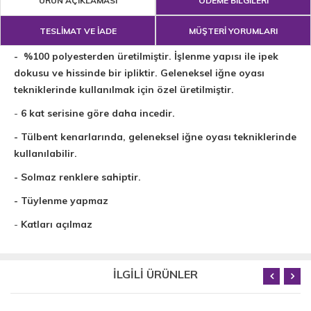
ÜRÜN AÇIKLAMASI
ÖDEME BİLGİLERİ
TESLİMAT VE İADE
MÜŞTERİ YORUMLARI
- %100 polyesterden üretilmiştir. İşlenme yapısı ile ipek
dokusu ve hissinde bir ipliktir. Geleneksel iğne oyası
tekniklerinde kullanılmak için özel üretilmiştir.
-
6 kat serisine göre daha incedir.
- Tülbent kenarlarında, geleneksel iğne oyası tekniklerinde
kullanılabilir.
- Solmaz renklere sahiptir.
- Tüylenme yapmaz
-
Katları açılmaz
İLGİLİ ÜRÜNLER