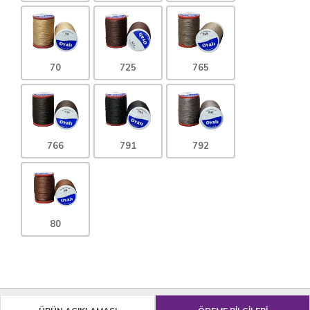
70
725
765
766
791
792
80