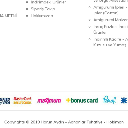
ve Örgü Aksesuarl
İndirimdeki Ürünler
Amigurumi İpleri -
Sipariş Takip
İpler (Cotton)
MA METNİ
Hakkımızda
Amigurumi Malzem
İhraç Fazlası İndiri
Ürünler
İndirimli Kadife - 
Kuzusu ve Yumoş İ
Copyrights © 2019 Harun Aydın - Adnanlar Tuhafiye - Hobimon