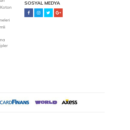
arı
SOSYAL MEDYA
 Koton
eleri
mli
Ana
pler