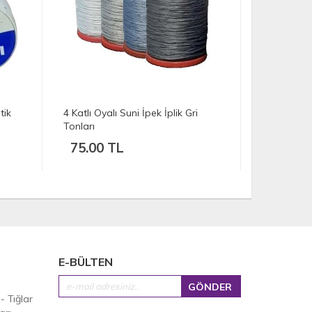
4 Katlı Oyalı Suni İpek İplik Siyah
4 Katlı Oyal
Tonları
75.00 TL
75.00 
E-BÜLTEN
 - Tığlar