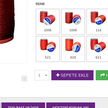
RENK
1005
1006
114
521
620
621
SEPETE EKLE
H
TESLİMAT VE İADE
MÜŞTERİ YORUMLARI