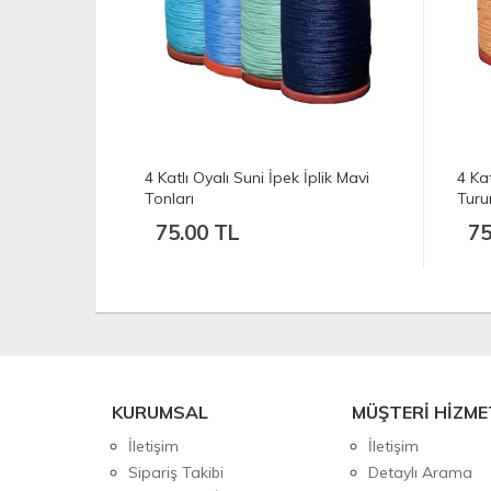
plik Mavi
4 Katlı Oyalı Suni İpek İplik
4 Kat
Turuncu Tonları
Bey
75.00 TL
75
KURUMSAL
MÜŞTERİ HİZME
İletişim
İletişim
Sipariş Takibi
Detaylı Arama