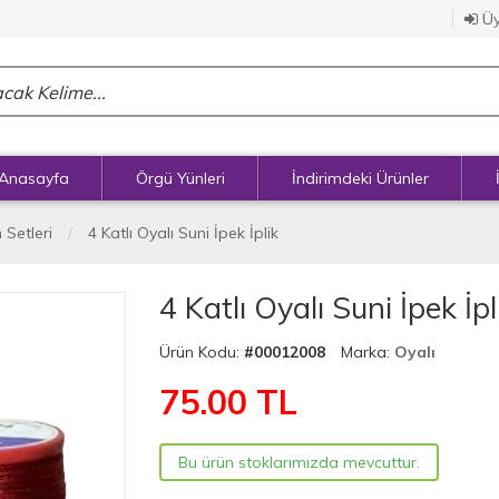
Üy
Anasayfa
Örgü Yünleri
İndirimdeki Ürünler
 Setleri
4 Katlı Oyalı Suni İpek İplik
4 Katlı Oyalı Suni İpek İpl
Ürün Kodu:
#00012008
Marka:
Oyalı
75.00
TL
Bu ürün stoklarımızda mevcuttur.