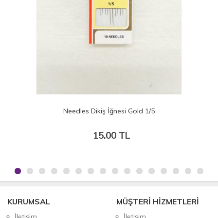
Sultan Takı iğnesi - Çelik İğne 20gr.
30.00 TL
KURUMSAL
MÜŞTERİ HİZMETLERİ
İletişim
İletişim