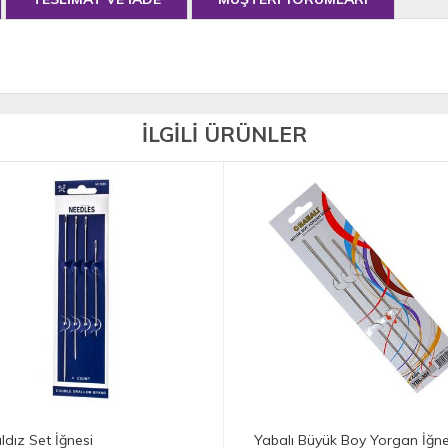
İLGİLİ ÜRÜNLER
abalı Büyük Boy Yorgan İğnesi
Çelik Toplu İğne 34x0.60m