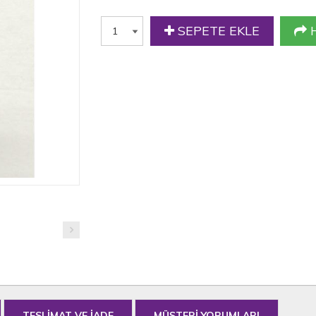
SEPETE EKLE
H
TESLİMAT VE İADE
MÜŞTERİ YORUMLARI