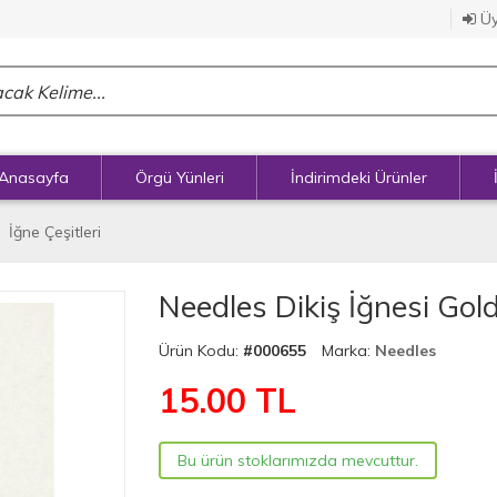
Üy
Anasayfa
Örgü Yünleri
İndirimdeki Ürünler
İğne Çeşitleri
Needles Dikiş İğnesi Gol
Ürün Kodu:
#000655
Marka:
Needles
15.00
TL
Bu ürün stoklarımızda mevcuttur.