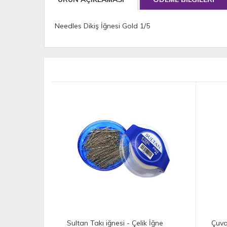
Needles Dikiş İğnesi Gold 1/5
Çelik İğne
Çuvaldız Set İğnesi
Y