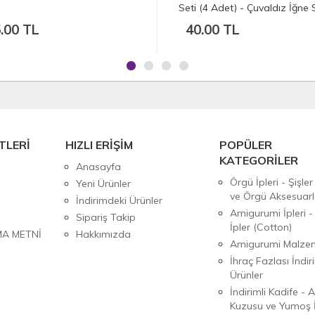
eti (4 Adet) - Çuvaldız İğne Seti
40.00 TL
55.00 TL
TLERİ
HIZLI ERİŞİM
POPÜLER
KATEGORİLER
Anasayfa
Örgü İpleri - Şişler
Yeni Ürünler
ve Örgü Aksesuarl
İndirimdeki Ürünler
Amigurumi İpleri -
Sipariş Takip
İpler (Cotton)
MA METNİ
Hakkımızda
Amigurumi Malzem
İhraç Fazlası İndiri
Ürünler
İndirimli Kadife - 
Kuzusu ve Yumoş İ