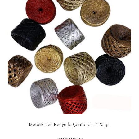
enye İp Çanta İpi - 120 gr.
100 No Siyah Pen