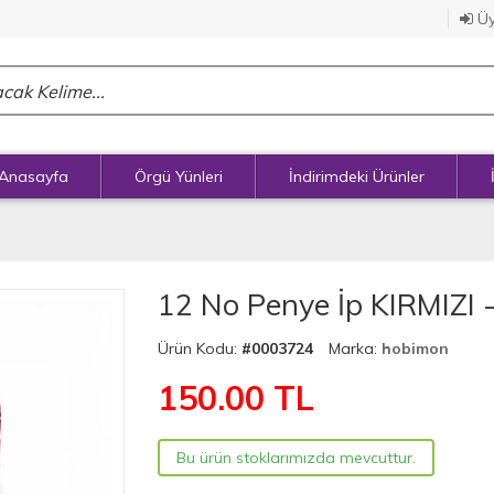
Üy
Anasayfa
Örgü Yünleri
İndirimdeki Ürünler
12 No Penye İp KIRMIZI 
Ürün Kodu:
#0003724
Marka:
hobimon
150.00
TL
Bu ürün stoklarımızda mevcuttur.