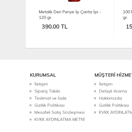
50 gr.
Metalik Deri Penye İp Çanta İpi -
100 
120 gr.
gr.
390.00 TL
15
KURUMSAL
MÜŞTERİ HİZME
İletişim
İletişim
Sipariş Takibi
Detaylı Arama
Teslimat ve İade
Hakkımızda
Gizlilik Politikası
Gizlilik Politikası
Mesafeli Satış Sözleşmesi
KVKK AYDINLAT
KVKK AYDINLATMA METNİ