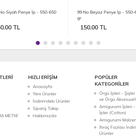
No Siyah Penye İp - 550-650
99 No Beyaz Penye İp - 550-
gr.
0.00 TL
150.00 TL
TLERİ
HIZLI ERİŞİM
POPÜLER
KATEGORİLER
Anasayfa
Örgü İpleri - Şişler
Yeni Ürünler
ve Örgü Aksesuarl
İndirimdeki Ürünler
Amigurumi İpleri -
Sipariş Takip
İpler (Cotton)
MA METNİ
Hakkımızda
Amigurumi Malzem
İhraç Fazlası İndiri
Ürünler