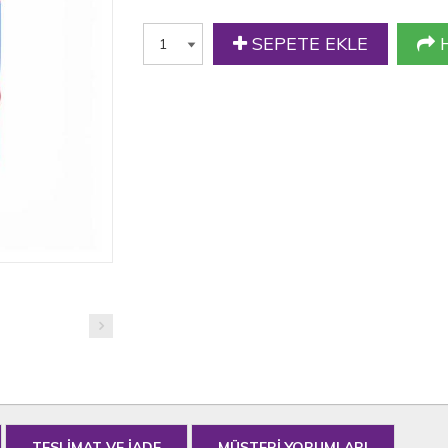
SEPETE EKLE
H
TESLİMAT VE İADE
MÜŞTERİ YORUMLARI