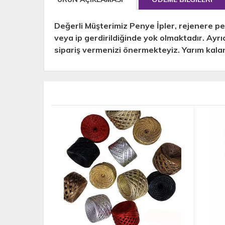
Değerli Müşterimiz Penye İpler, rejenere pe
veya ip gerdirildiğinde yok olmaktadır. Ayr
sipariş vermenizi önermekteyiz. Yarım kalan