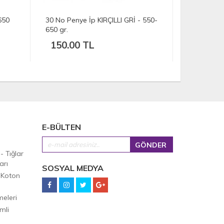
650
30 No Penye İp KIRÇILLI GRİ - 550-
8 No Penye
650 gr.
150.00 TL
150.00
E-BÜLTEN
 - Tığlar
arı
SOSYAL MEDYA
 Koton
eleri
mli