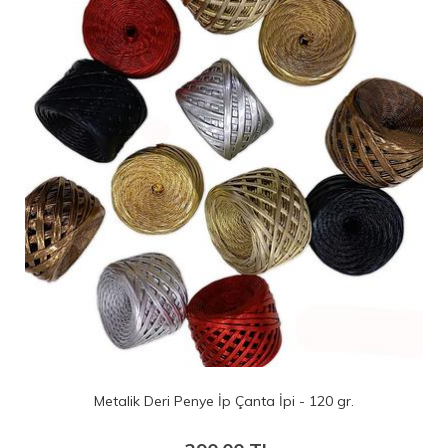
lik Deri Penye İp Çanta İpi - 120 gr.
100 No 