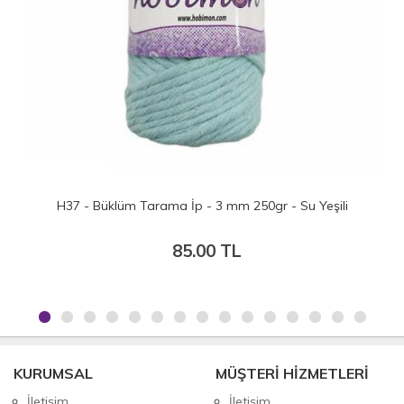
ma İp - 3 mm 250gr - Su Yeşili
H38 - Büklüm Tar
85.00 TL
85
KURUMSAL
MÜŞTERİ HİZMETLERİ
İletişim
İletişim