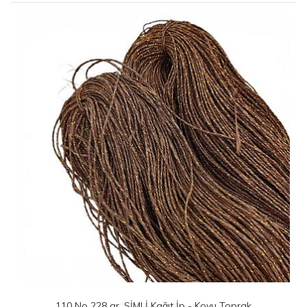
110 No 228 gr. SİMLİ Kağıt İp - Koyu Toprak