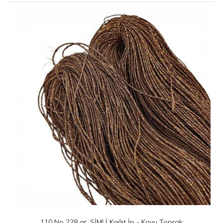
110 No 228 gr. SİMLİ Kağıt İp - Koyu Toprak